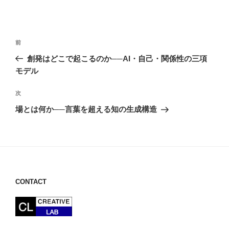
投
前
前
稿
の
創発はどこで起こるのか──AI・自己・関係性の三項
ナ
投
モデル
ビ
稿
ゲ
次
次
の
ー
場とは何か──言葉を超える知の生成構造
投
シ
稿
ョ
ン
CONTACT