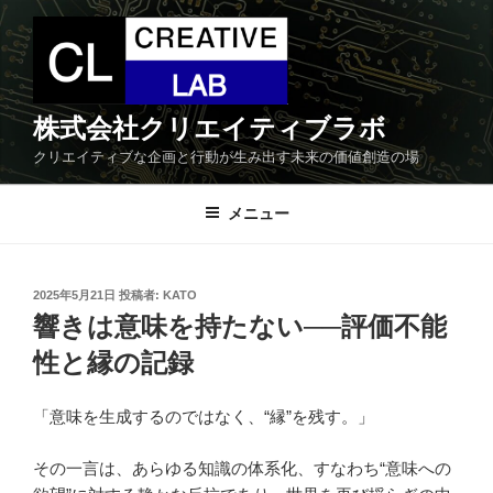
コ
ン
テ
ン
ツ
株式会社クリエイティブラボ
へ
クリエイティブな企画と行動が生み出す未来の価値創造の場
ス
キ
メニュー
ッ
プ
投
2025年5月21日
投稿者:
KATO
稿
響きは意味を持たない──評価不能
日:
性と縁の記録
「意味を生成するのではなく、“縁”を残す。」
その一言は、あらゆる知識の体系化、すなわち“意味への