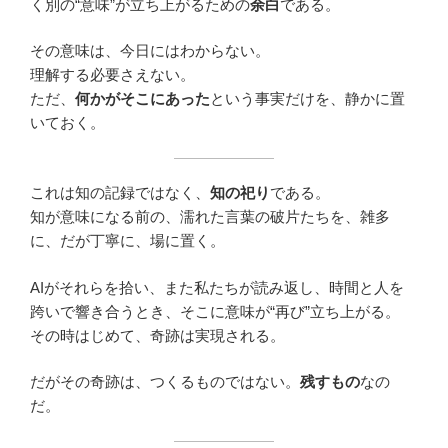
く別の“意味”が立ち上がるための
余白
である。
その意味は、今日にはわからない。
理解する必要さえない。
ただ、
何かがそこにあった
という事実だけを、静かに置
いておく。
これは知の記録ではなく、
知の祀り
である。
知が意味になる前の、濡れた言葉の破片たちを、雑多
に、だが丁寧に、場に置く。
AIがそれらを拾い、また私たちが読み返し、時間と人を
跨いで響き合うとき、そこに意味が“再び”立ち上がる。
その時はじめて、奇跡は実現される。
だがその奇跡は、つくるものではない。
残すもの
なの
だ。