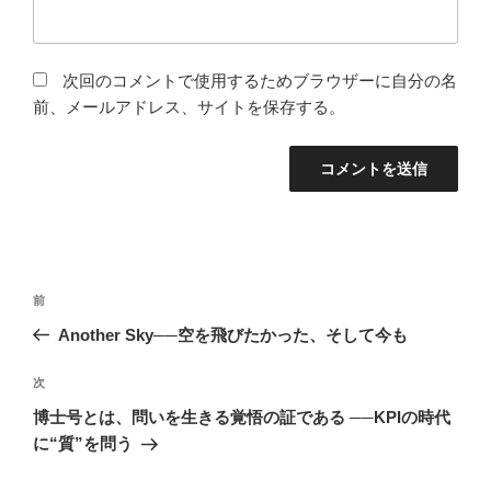
次回のコメントで使用するためブラウザーに自分の名
前、メールアドレス、サイトを保存する。
投
前
前
稿
の
Another Sky──空を飛びたかった、そして今も
ナ
投
ビ
稿
次
次
ゲ
の
博士号とは、問いを生きる覚悟の証である ──KPIの時代
投
ー
に“質”を問う
稿
シ