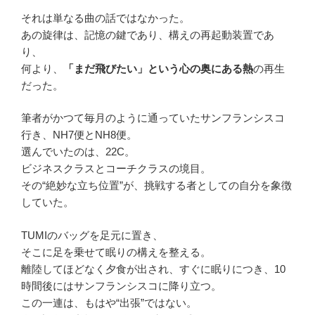
それは単なる曲の話ではなかった。
あの旋律は、記憶の鍵であり、構えの再起動装置であ
り、
何より、
「まだ飛びたい」という心の奥にある熱
の再生
だった。
筆者がかつて毎月のように通っていたサンフランシスコ
行き、NH7便とNH8便。
選んでいたのは、22C。
ビジネスクラスとコーチクラスの境目。
その“絶妙な立ち位置”が、挑戦する者としての自分を象徴
していた。
TUMIのバッグを足元に置き、
そこに足を乗せて眠りの構えを整える。
離陸してほどなく夕食が出され、すぐに眠りにつき、10
時間後にはサンフランシスコに降り立つ。
この一連は、もはや“出張”ではない。