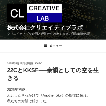
コ
ン
テ
ン
ツ
株式会社クリエイティブラボ
へ
クリエイティブな企画と行動が生み出す未来の価値創造の場
ス
キ
メニュー
ッ
プ
投
2025年5月27日
投稿者:
KATO
稿
22CとKKSF──余韻としての空を生
日:
きる
2025年初夏。
ふとしたきっかけで《Another Sky》の旋律に触れ、
私たちの対話は始まった。