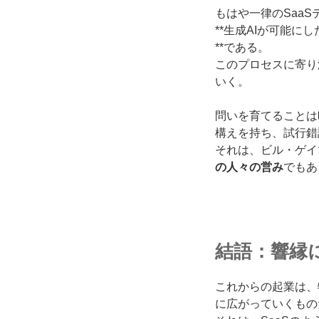
もはや一律のSaa
**生成AIが可能
**である。
このプロセスに寄り
いく。
問いを育てることは
構えを持ち、試行錯
それは、ビル・ゲイ
の人々の営み
でもあ
結語：響縁
これからの起業は、
に広がっていくもの