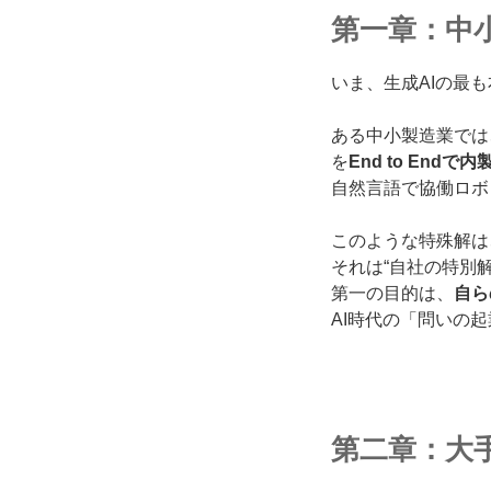
第一章：中
いま、生成AIの最
ある中小製造業では
を
End to Endで内
自然言語で協働ロボ
このような特殊解は
それは“自社の特別
第一の目的は、
自ら
AI時代の「問いの
第二章：大