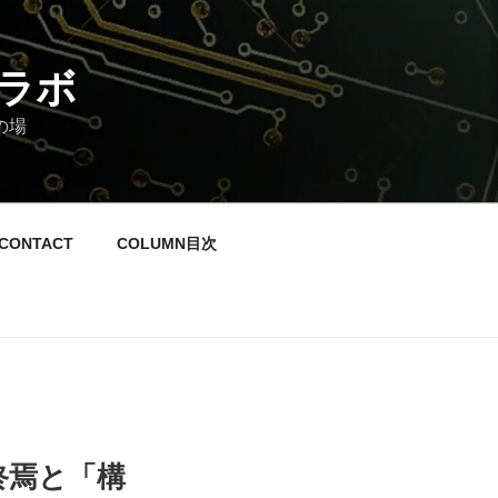
ラボ
の場
CONTACT
COLUMN目次
終焉と「構