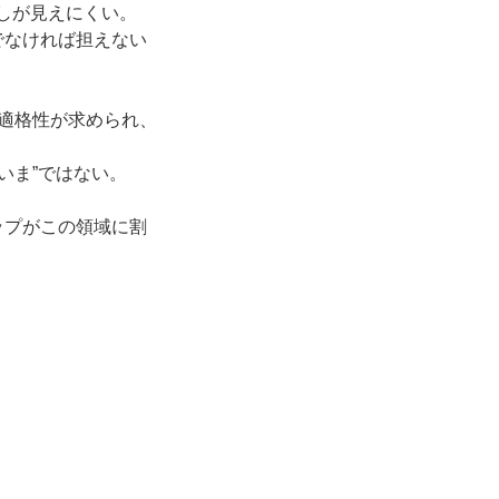
兆しが見えにくい。
でなければ担えない
的適格性が求められ、
いま”ではない。
ップがこの領域に割