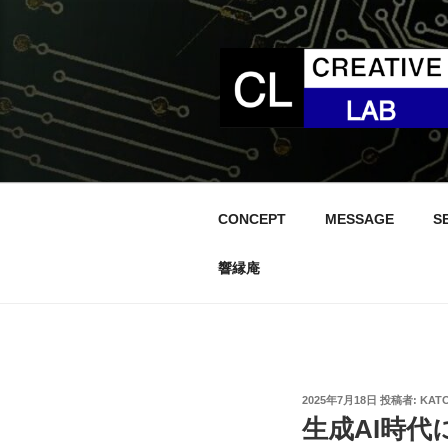
コ
ン
テ
ン
ツ
へ
ス
キ
ッ
CONCEPT
MESSAGE
S
プ
響縁庵
投
2025年7月18日
投稿者:
KAT
稿
生成AI時代
日: