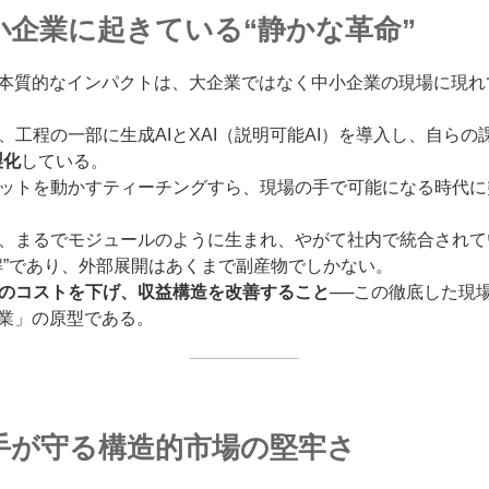
小企業に起きている“静かな革命”
も本質的なインパクトは、大企業ではなく中小企業の現場に現れ
、工程の一部に生成AIとXAI（説明可能AI）を導入し、自ら
製化
している。
ットを動かすティーチングすら、現場の手で可能になる時代に
、まるでモジュールのように生まれ、やがて社内で統合されて
解”であり、外部展開はあくまで副産物でしかない。
のコストを下げ、収益構造を改善すること
──この徹底した現
起業」の原型である。
手が守る構造的市場の堅牢さ