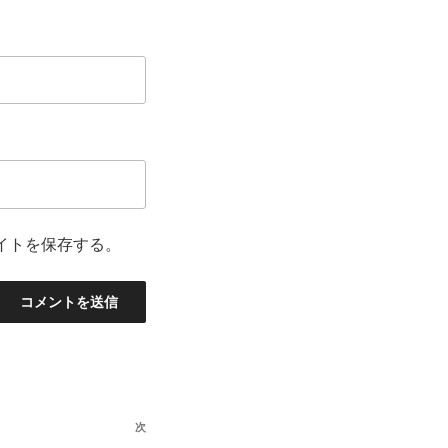
イトを保存する。
次
次