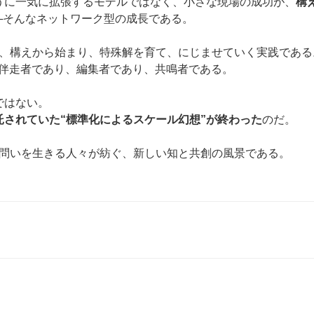
ように一気に拡張するモデルではなく、小さな現場の成功が、
構
─そんなネットワーク型の成長である。
、構えから始まり、特殊解を育て、にじませていく実践である
の伴走者であり、編集者であり、共鳴者である。
ではない。
に託されていた“標準化によるスケール幻想”が終わった
のだ。
問いを生きる人々が紡ぐ、新しい知と共創の風景である。