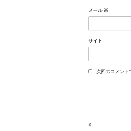
メール
※
サイト
次回のコメント
投
前
前