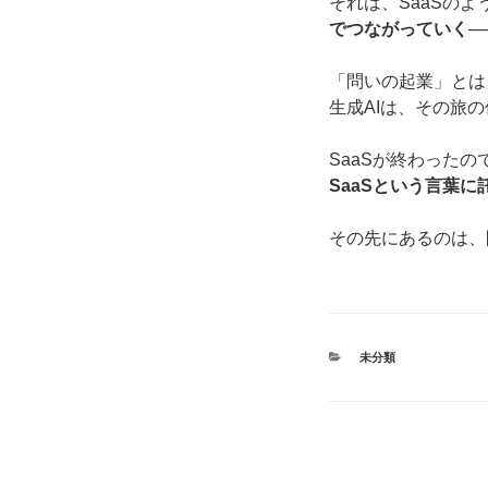
それは、SaaSの
でつながっていく
─
「問いの起業」とは
生成AIは、その旅
SaaSが終わったの
SaaSという言葉
その先にあるのは、
カ
未分類
テ
ゴ
リ
ー