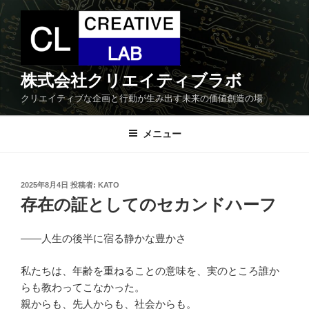
コ
ン
テ
ン
ツ
株式会社クリエイティブラボ
へ
クリエイティブな企画と行動が生み出す未来の価値創造の場
ス
キ
メニュー
ッ
プ
投
2025年8月4日
投稿者:
KATO
稿
存在の証としてのセカンドハーフ
日:
――人生の後半に宿る静かな豊かさ
私たちは、年齢を重ねることの意味を、実のところ誰か
らも教わってこなかった。
親からも、先人からも、社会からも。