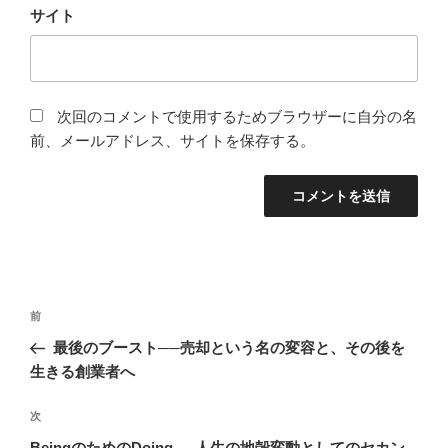
サイト
次回のコメントで使用するためブラウザーに自分の名
前、メールアドレス、サイトを保存する。
投
前
前
稿
の
最後のブースト──売却という名の変容と、その後を
ナ
投
生きる創業者へ
ビ
稿
ゲ
次
次
の
ー
BeingのためのDoing──人生の地殻変動としてのセカン