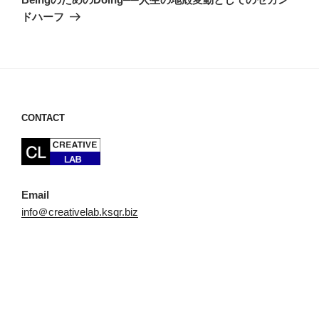
投
シ
ドハーフ
稿
ョ
ン
CONTACT
Email
info＠creativelab.ksqr.biz