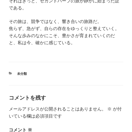
それはきっと、セカンドハーフの旅が静かに始まった証
である。
その旅は、競争ではなく、響き合いの旅路だ。
焦らず、急がず、自らの存在をゆっくりと整えていく。
そんな歩みのなかにこそ、豊かさが育まれていくのだ
と、私は今、確かに感じている。
カ
未分類
テ
ゴ
リ
ー
コメントを残す
メールアドレスが公開されることはありません。
※
が付
いている欄は必須項目です
コメント
※