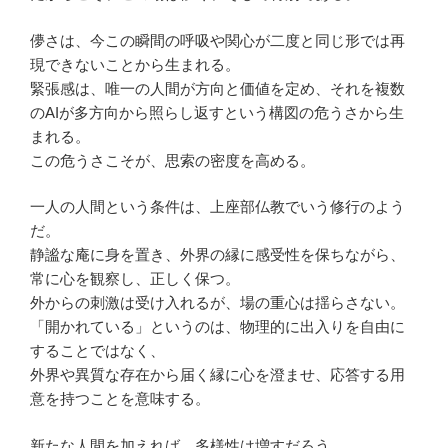
儚さは、今この瞬間の呼吸や関心が二度と同じ形では再
現できないことから生まれる。
緊張感は、唯一の人間が方向と価値を定め、それを複数
のAIが多方向から照らし返すという構図の危うさから生
まれる。
この危うさこそが、思索の密度を高める。
一人の人間という条件は、上座部仏教でいう修行のよう
だ。
静謐な庵に身を置き、外界の縁に感受性を保ちながら、
常に心を観察し、正しく保つ。
外からの刺激は受け入れるが、場の重心は揺らさない。
「開かれている」というのは、物理的に出入りを自由に
することではなく、
外界や異質な存在から届く縁に心を澄ませ、応答する用
意を持つことを意味する。
新たな人間を加えれば、多様性は増すだろう。