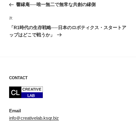
稿
の
響縁庵──唯一無二で無常な共創の縁側
ナ
投
ビ
稿
次
次
ゲ
の
「R1時代の生存戦略──日本のロボティクス・スタートア
投
ー
ップはどこで戦うか」
稿
シ
ョ
ン
CONTACT
Email
info＠creativelab.ksqr.biz