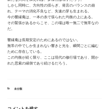
しかし同時に、方向性の揺らぎ、発言のバランスの崩
れ、テーマの消化不良など、失速の芽も生まれる。
今の響縁庵は、一本の糸で張られた均衡の上にある。
その緊張があるからこそ、この場は唯一無二で無常なの
だ。
響縁庵は長期安定のためにあるのではない。
無常の中でしか生まれない響きと光を、瞬間ごとに編む
ために存在している。
この均衡が続く限り、ここは現代の修行場であり、開か
れた思索の縁側であり続けるだろう。
カ
未分類
テ
ゴ
リ
ー
コメントを残す