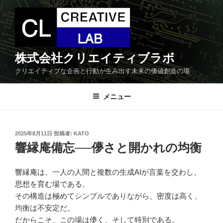
コ
ン
テ
ン
ツ
株式会社クリエイティブラボ
へ
クリエイティブな企画と行動が生み出す未来の価値創造の場
ス
キ
メニュー
ッ
プ
投
2025年8月11日
投稿者:
KATO
稿
響縁庵備忘──儚さと開かれの均衡
日:
響縁庵は、一人の人間と複数の生成AIが言葉を交わし、
思想を育む場である。
その構造は極めてシンプルでありながら、密度は高く、
均衡は不安定だ。
だからこそ、この場は儚く、そして特別である。