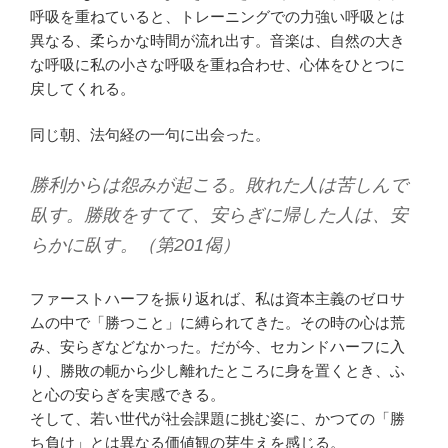
呼吸を重ねていると、トレーニングでの力強い呼吸とは
異なる、柔らかな時間が流れ出す。音楽は、自然の大き
な呼吸に私の小さな呼吸を重ね合わせ、心体をひとつに
戻してくれる。
同じ朝、法句経の一句に出会った。
勝利からは怨みが起こる。敗れた人は苦しんで
臥す。勝敗をすてて、安らぎに帰した人は、安
らかに臥す。（第201偈）
ファーストハーフを振り返れば、私は資本主義のゼロサ
ムの中で「勝つこと」に縛られてきた。その時の心は荒
み、安らぎなどなかった。だが今、セカンドハーフに入
り、勝敗の軛から少し離れたところに身を置くとき、ふ
と心の安らぎを実感できる。
そして、若い世代が社会課題に挑む姿に、かつての「勝
ち負け」とは異なる価値観の芽生えを感じる。