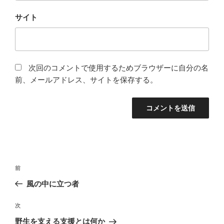
サイト
次回のコメントで使用するためブラウザーに自分の名
前、メールアドレス、サイトを保存する。
投
前
前
稿
の
風の中に立つ者
ナ
投
ビ
稿
次
次
ゲ
の
野生を支える支援とは何か