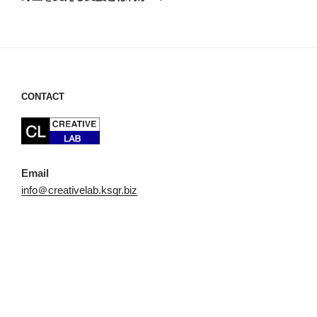
投
ー
稿
シ
ョ
ン
CONTACT
Email
info＠creativelab.ksqr.biz