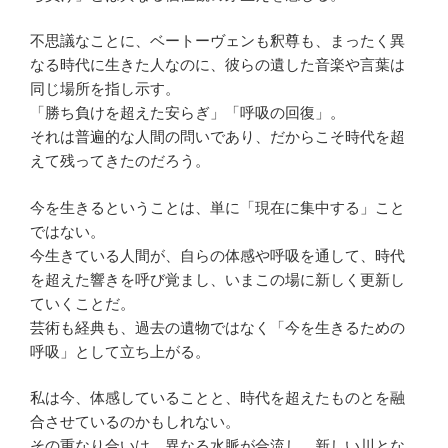
不思議なことに、ベートーヴェンも釈尊も、まったく異
なる時代に生きた人なのに、彼らの遺した音楽や言葉は
同じ場所を指し示す。
「勝ち負けを超えた安らぎ」「呼吸の回復」。
それは普遍的な人間の問いであり、だからこそ時代を超
えて残ってきたのだろう。
今を生きるということは、単に「現在に集中する」こと
ではない。
今生きている人間が、自らの体感や呼吸を通して、時代
を超えた響きを呼び覚まし、いまこの場に新しく更新し
ていくことだ。
芸術も経典も、過去の遺物ではなく「今を生きるための
呼吸」として立ち上がる。
私は今、体感していることと、時代を超えたものとを融
合させているのかもしれない。
その重なり合いは、異なる水脈が合流し、新しい川とな