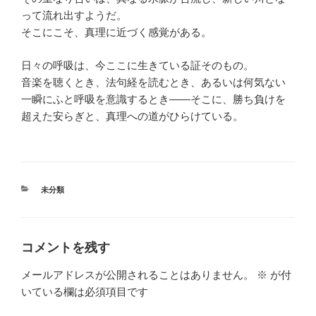
って流れ出すようだ。
そこにこそ、真理に近づく感覚がある。
日々の呼吸は、今ここに生きている証そのもの。
音楽を聴くとき、法句経を読むとき、あるいは何気ない
一瞬にふと呼吸を意識するとき――そこに、勝ち負けを
超えた安らぎと、真理への道がひらけている。
カ
未分類
テ
ゴ
リ
ー
コメントを残す
メールアドレスが公開されることはありません。
※
が付
いている欄は必須項目です