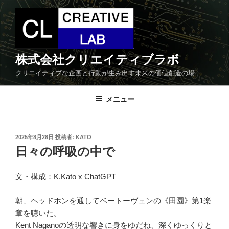
コ
ン
テ
ン
ツ
株式会社クリエイティブラボ
へ
クリエイティブな企画と行動が生み出す未来の価値創造の場
ス
キ
メニュー
ッ
プ
投
2025年8月28日
投稿者:
KATO
稿
日々の呼吸の中で
日:
文・構成：K.Kato x ChatGPT
朝、ヘッドホンを通してベートーヴェンの《田園》第1楽
章を聴いた。
Kent Naganoの透明な響きに身をゆだね、深くゆっくりと