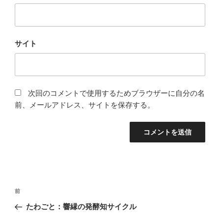
サイト
次回のコメントで使用するためブラウザーに自分の名
前、メールアドレス、サイトを保存する。
投
前
前
稿
の
たわごと：響縁の発酵知サイクル
ナ
投