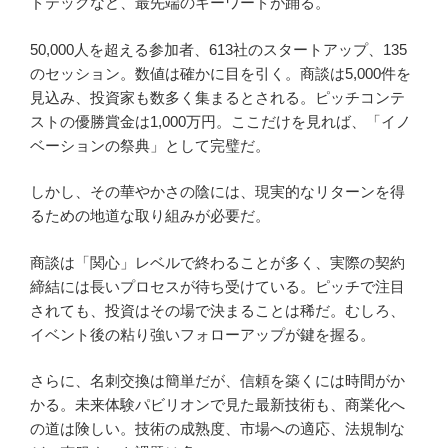
ドテックなど、最先端のキーワードが踊る。
50,000人を超える参加者、613社のスタートアップ、135
のセッション。数値は確かに目を引く。商談は5,000件を
見込み、投資家も数多く集まるとされる。ピッチコンテ
ストの優勝賞金は1,000万円。ここだけを見れば、「イノ
ベーションの祭典」として完璧だ。
しかし、その華やかさの陰には、現実的なリターンを得
るための地道な取り組みが必要だ。
商談は「関心」レベルで終わることが多く、実際の契約
締結には長いプロセスが待ち受けている。ピッチで注目
されても、投資はその場で決まることは稀だ。むしろ、
イベント後の粘り強いフォローアップが鍵を握る。
さらに、名刺交換は簡単だが、信頼を築くには時間がか
かる。未来体験パビリオンで見た最新技術も、商業化へ
の道は険しい。技術の成熟度、市場への適応、法規制な