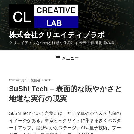
コ
ン
テ
ン
ツ
株式会社クリエイティブラボ
へ
クリエイティブな企画と行動が生み出す未来の価値創造の場
ス
キ
メニュー
ッ
プ
投
2025年5月9日
投稿者:
KATO
稿
SuShi Tech – 表面的な賑やかさと
日:
地道な実行の現実
SuShi Techという言葉には、どこか華やかで未来志向の
イメージがある。東京ビッグサイトに集まる多くのスタ
ートアップ、煌びやかなステージ、AIや量子技術、フー