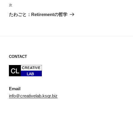
ビ
稿
次
次
ゲ
の
たわごと：Retirementの哲学
投
ー
稿
シ
ョ
ン
CONTACT
Email
info＠creativelab.ksqr.biz