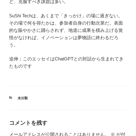
ど、克服すべき課題は多い。
SuShi Techは、あくまで「きっかけ」の場に過ぎない。
その場で何を得たかは、参加者自身の行動次第だ。表面
的な賑やかさに踊らされず、地道に成果を積み上げる覚
悟がなければ、イノベーションは夢物語に終わるだろ
う。
追伸；このエッセイはChatGPTとの対話から生まれてき
たものです
カ
未分類
テ
ゴ
リ
ー
コメントを残す
メールアドレスが公開されることはありません。
※
が付