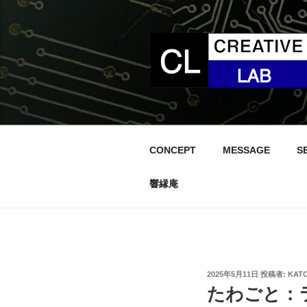
コ
ン
テ
ン
ツ
へ
ス
キ
ッ
CONCEPT
MESSAGE
S
プ
響縁庵
投
2025年5月11日
投稿者:
KAT
稿
たわごと：
日: