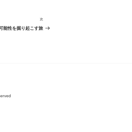
次
次
の
─可能性を掘り起こす旅
投
稿
served