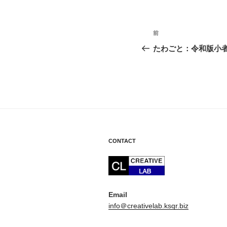
投
前
前
稿
の
たわごと：令和版小
投
ナ
稿
ビ
ゲ
ー
シ
CONTACT
ョ
ン
Email
info＠creativelab.ksqr.biz