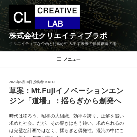
コ
ン
テ
ン
ツ
株式会社クリエイティブラボ
へ
クリエイティブな企画と行動が生み出す未来の価値創造の場
ス
キ
メニュー
ッ
プ
投
2025年5月18日
投稿者:
KATO
稿
草案：Mt.Fujiイノベーションエン
日:
ジン「道場」：揺らぎから創発へ
時代は移ろう。昭和の大組織、効率を誇り、正解を追い
求めた社会。だが、その響きはもう鈍い。求められるの
は完璧な計画ではなく、揺らぎと偶発性。混沌の中にこ