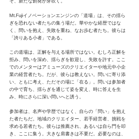
そ、新たな創発が芽吹く。
Mt.Fujiイノベーションエンジンの「道場」は、その揺ら
ぎを恐れない者たちの集う場だ。華やかな経歴ではな
く、問いを抱え、失敗を重ね、なお歩む者たち。彼らは
「誇りある小者」である。
この道場は、正解を与える場所ではない。むしろ正解を
拒み、問いを深め、揺らぎを歓迎し、失敗を許す。ここ
でのメンターはアミューズのクリエイターや地元中小企
業の経営者たち。だが、彼らは教えない。問いに寄り添
い、ともに考え、ただその場に「在る」。問いは参加者
の中で育ち、揺らぎを通じて姿を変え、時に答えを生
み、時にさらに深い問いへと誘う。
参加者は、名声や学歴ではなく、自らの「問い」を抱え
た者たちだ。地域のクリエイター、若手経営者、挑戦を
求める若者たち。彼らは推薦され、あるいは自ら門を叩
き、ここに集う。大きな肩書きは不要だ。必要なのは、