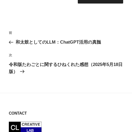
投
前
前
稿
の
和太鼓としてのLLM：ChatGPT活用の真髄
ナ
投
ビ
稿
次
次
ゲ
の
令和版たわごとに関するひねくれた感想（2025年5月18日
投
ー
版）
稿
シ
ョ
ン
CONTACT