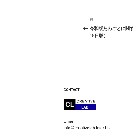
投
前
前
稿
の
令和版たわごとに関す
投
18日版）
ナ
稿
ビ
ゲ
ー
シ
ョ
CONTACT
ン
Email
info＠creativelab.ksqr.biz