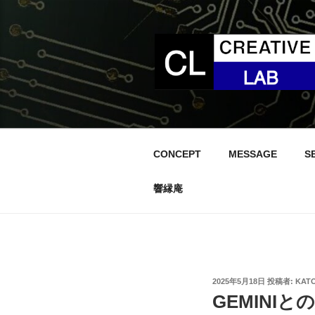
コ
ン
テ
ン
ツ
へ
ス
キ
ッ
CONCEPT
MESSAGE
S
プ
響縁庵
投
2025年5月18日
投稿者:
KAT
稿
GEMINI
日: