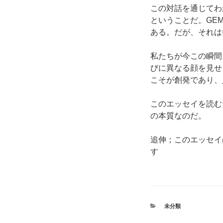
この対話を通じてわ
ということだ。GE
ある。だが、それは
私たちが今この瞬間
びに異なる顔を見せ
こそが創発であり、
このエッセイを読む
の本質なのだ。
追伸；このエッセイは
す
カ
未分類
テ
ゴ