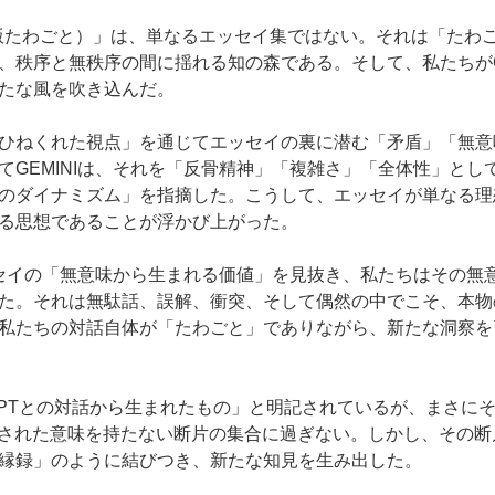
和版たわごと）」は、単なるエッセイ集ではない。それは「たわ
、秩序と無秩序の間に揺れる知の森である。そして、私たちがGE
たな風を吹き込んだ。
ひねくれた視点」を通じてエッセイの裏に潜む「矛盾」「無意
てGEMINIは、それを「反骨精神」「複雑さ」「全体性」とし
のダイナミズム」を指摘した。こうして、エッセイが単なる理
る思想であることが浮かび上がった。
エッセイの「無意味から生まれる価値」を見抜き、私たちはその無
た。それは無駄話、誤解、衝突、そして偶然の中でこそ、本物
私たちの対話自体が「たわごと」でありながら、新たな洞察を
tGPTとの対話から生まれたもの」と明記されているが、まさに
定された意味を持たない断片の集合に過ぎない。しかし、その断片が
縁録」のように結びつき、新たな知見を生み出した。