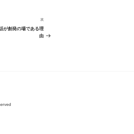
次
次
の
対話が創発の場である理
投
由
稿
served