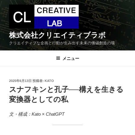
コ
ン
テ
ン
ツ
株式会社クリエイティブラボ
へ
クリエイティブな企画と行動が生み出す未来の価値創造の場
ス
キ
メニュー
ッ
プ
投
2025年6月13日
投稿者:
KATO
稿
スナフキンと孔子──構えを生きる
日:
変換器としての私
文・構成：Kato × ChatGPT