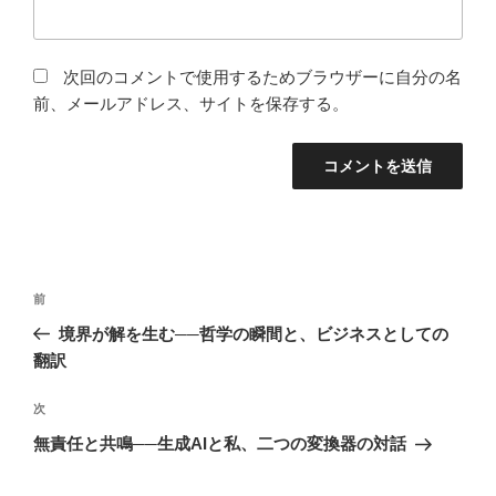
次回のコメントで使用するためブラウザーに自分の名
前、メールアドレス、サイトを保存する。
投
前
前
稿
の
境界が解を生む──哲学の瞬間と、ビジネスとしての
ナ
投
翻訳
ビ
稿
ゲ
次
次
の
ー
無責任と共鳴──生成AIと私、二つの変換器の対話
投
シ
稿