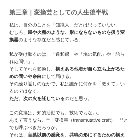
第三章｜変換芸としての人生後半戦
私は、自分のことを「知識人」だとは思っていない。
むしろ、
風や火種のような、形にならないものを扱う変
換器
のような存在だと感じている。
私が受け取るのは、「違和感」や「場の気配」や「語ら
れぬ問い」。
そしてそれを変換し、
構えある他者が自ら立ち上がるた
めの問いや余白
にして届ける。
その繰り返しのなかで、私は誰かに何かを「教えて」い
るのではなく、
ただ、次の火を託している
のだと思う。
この変換は、知的活動でも、技術でもない。
あえて言うなら、**「変換芸（transmutative craft）」**と
でも呼ぶべきだろうか。
それは、
言葉以前の感覚を、共鳴の形にするための構え