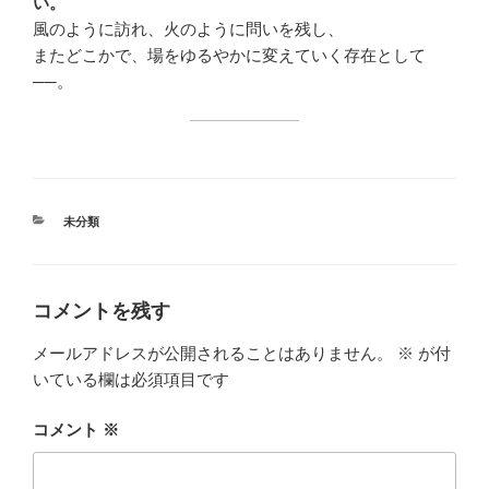
い。
風のように訪れ、火のように問いを残し、
またどこかで、場をゆるやかに変えていく存在として
──。
カ
未分類
テ
ゴ
リ
ー
コメントを残す
メールアドレスが公開されることはありません。
※
が付
いている欄は必須項目です
コメント
※