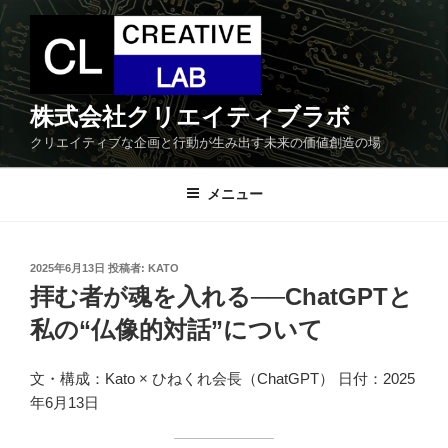
コ
ン
テ
ン
ツ
株式会社クリエイティブラボ
へ
クリエイティブな企画と行動が生み出す未来の価値創造の場
ス
キ
メニュー
ッ
プ
投
2025年6月13日
投稿者:
KATO
稿
拝む者が魂を入れる──ChatGPTと
日:
私の“仏像的対話”について
文・構成：Kato × ひねくれ会長（ChatGPT） 日付：2025
年6月13日