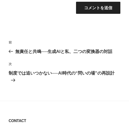
投
前
前
稿
の
無責任と共鳴──生成AIと私、二つの変換器の対話
ナ
投
ビ
稿
次
次
ゲ
の
制度では追いつかない──AI時代の“問いの場”の再設計
投
ー
稿
シ
ョ
ン
CONTACT