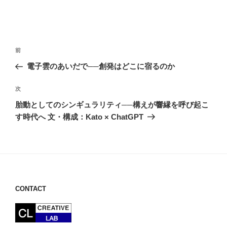
投
前
前
稿
の
電子雲のあいだで──創発はどこに宿るのか
ナ
投
ビ
稿
次
次
ゲ
の
胎動としてのシンギュラリティ──構えが響縁を呼び起こ
投
ー
す時代へ 文・構成：Kato × ChatGPT
稿
シ
ョ
ン
CONTACT