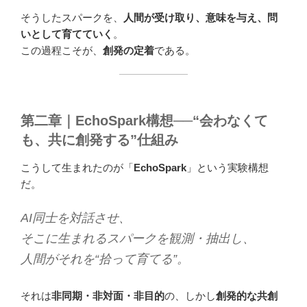
そうしたスパークを、
人間が受け取り、意味を与え、問
いとして育てていく
。
この過程こそが、
創発の定着
である。
第二章｜EchoSpark構想──“会わなくて
も、共に創発する”仕組み
こうして生まれたのが「
EchoSpark
」という実験構想
だ。
AI同士を対話させ、
そこに生まれるスパークを観測・抽出し、
人間がそれを“拾って育てる”。
それは
非同期・非対面・非目的
の、しかし
創発的な共創