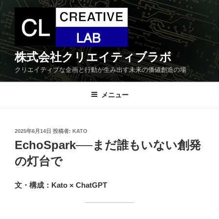
コ
ン
テ
ン
ツ
株式会社クリエイティブラボ
へ
クリエイティブな企画と行動が生み出す未来の価値創造の場
ス
キ
メニュー
ッ
プ
投
2025年6月14日
投稿者:
KATO
稿
EchoSpark──まだ誰もいない創発
日:
の灯台で
文・構成：Kato × ChatGPT