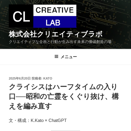
コ
ン
テ
ン
ツ
株式会社クリエイティブラボ
へ
クリエイティブな企画と行動が生み出す未来の価値創造の場
ス
キ
メニュー
ッ
プ
投
2025年6月20日
投稿者:
KATO
稿
クライシスはハーフタイムの入り
日:
口──昭和の亡霊をくぐり抜け、構
えを編み直す
文・構成：K.Kato × ChatGPT