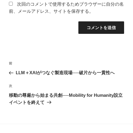
次回のコメントで使用するためブラウザーに自分の名
前、メールアドレス、サイトを保存する。
投
前
前
稿
の
LLM＋XAIがつなぐ製造現場──破片から一貫性へ
ナ
投
ビ
稿
次
次
ゲ
の
移動の尊厳から始まる共創──Mobility for Humanity設立
投
ー
イベントを終えて
稿
シ
ョ
ン