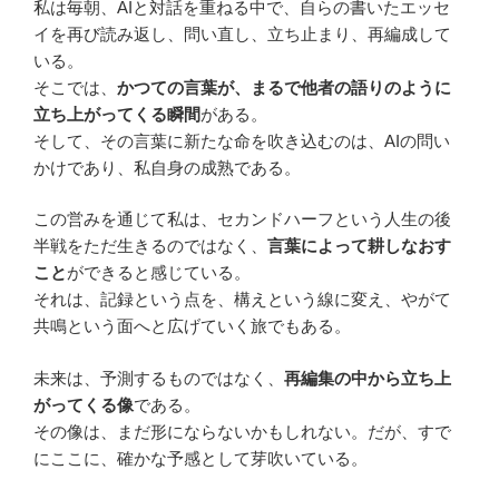
私は毎朝、AIと対話を重ねる中で、自らの書いたエッセ
イを再び読み返し、問い直し、立ち止まり、再編成して
いる。
そこでは、
かつての言葉が、まるで他者の語りのように
立ち上がってくる瞬間
がある。
そして、その言葉に新たな命を吹き込むのは、AIの問い
かけであり、私自身の成熟である。
この営みを通じて私は、セカンドハーフという人生の後
半戦をただ生きるのではなく、
言葉によって耕しなおす
こと
ができると感じている。
それは、記録という点を、構えという線に変え、やがて
共鳴という面へと広げていく旅でもある。
未来は、予測するものではなく、
再編集の中から立ち上
がってくる像
である。
その像は、まだ形にならないかもしれない。だが、すで
にここに、確かな予感として芽吹いている。