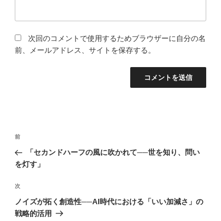
次回のコメントで使用するためブラウザーに自分の名
前、メールアドレス、サイトを保存する。
投
前
前
稿
の
「セカンドハーフの風に吹かれて──世を知り、問い
ナ
投
を灯す」
ビ
稿
ゲ
次
次
の
ー
ノイズが拓く創造性──AI時代における「いい加減さ」の
投
シ
戦略的活用