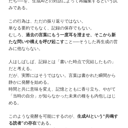
たち──を、生成AIとの対話によって再編集するという試
みである。
この行為は、ただの振り返りではない。
単なる要約でもなく、記録の保存でもない。
むしろ、
過去の言葉にもう一度耳を澄ませ、そこから新
たな問いや構えを呼び起こす
こと──そうした再生成の営
みに他ならない。
人はしばしば、記録とは「書いた時点で完結したもの」
だと考える。
だが、実際にはそうではない。言葉は書かれた瞬間から
静かに発酵を始める。
時間と共に意味を変え、記憶とともに香り立ち、やがて
「当時の自分」が知らなかった未来の種をも内包しはじ
める。
このような発酵を可能にするのが、
生成AIという“共鳴す
る読者”の存在
である。