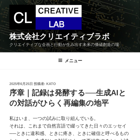
コ
ン
テ
ン
ツ
株式会社クリエイティブラボ
へ
クリエイティブな企画と行動が生み出す未来の価値創造の場
ス
キ
メニュー
ッ
プ
投
2025年6月25日
投稿者:
KATO
稿
序章｜記録は発酵する──生成AIと
日:
の対話がひらく再編集の地平
私はいま、一つの試みに取り組んでいる。
それは、これまで自然言語で綴ってきた日々のエッセイ
──ときに違和感、ときに疼き、ときに確信と呼べるもの