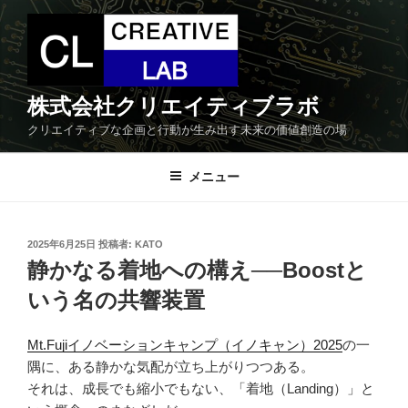
コ
ン
テ
ン
ツ
株式会社クリエイティブラボ
へ
クリエイティブな企画と行動が生み出す未来の価値創造の場
ス
キ
メニュー
ッ
プ
投
2025年6月25日
投稿者:
KATO
稿
静かなる着地への構え──Boostと
日:
いう名の共響装置
Mt.Fujiイノベーションキャンプ（イノキャン）2025
の一
隅に、ある静かな気配が立ち上がりつつある。
それは、成長でも縮小でもない、「着地（Landing）」と