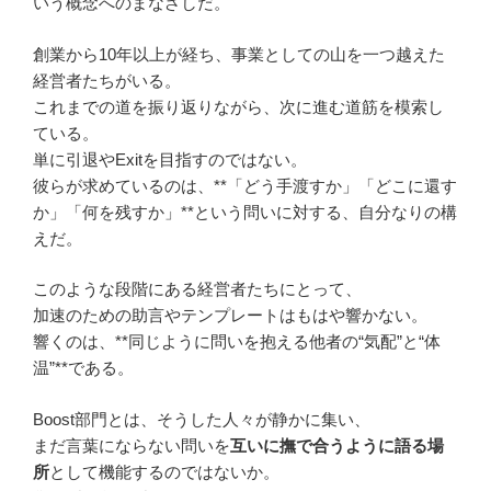
いう概念へのまなざしだ。
創業から10年以上が経ち、事業としての山を一つ越えた
経営者たちがいる。
これまでの道を振り返りながら、次に進む道筋を模索し
ている。
単に引退やExitを目指すのではない。
彼らが求めているのは、**「どう手渡すか」「どこに還す
か」「何を残すか」**という問いに対する、自分なりの構
えだ。
このような段階にある経営者たちにとって、
加速のための助言やテンプレートはもはや響かない。
響くのは、**同じように問いを抱える他者の“気配”と“体
温”**である。
Boost部門とは、そうした人々が静かに集い、
まだ言葉にならない問いを
互いに撫で合うように語る場
所
として機能するのではないか。