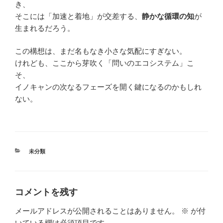
き、
そこには「加速と着地」が交差する、
静かな循環の知
が
生まれるだろう。
この構想は、まだ名もなき小さな気配にすぎない。
けれども、ここから芽吹く「問いのエコシステム」こ
そ、
イノキャンの次なるフェーズを開く鍵になるのかもしれ
ない。
カ
未分類
テ
ゴ
リ
ー
コメントを残す
メールアドレスが公開されることはありません。
※
が付
いている欄は必須項目です