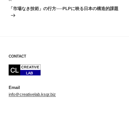
ゲ
の
「市場なき技術」の行方──PLPに映る日本の構造的課題
投
ー
稿
シ
ョ
ン
CONTACT
Email
info＠creativelab.ksqr.biz