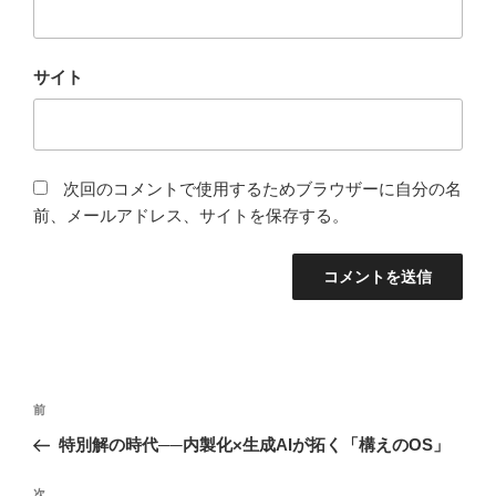
サイト
次回のコメントで使用するためブラウザーに自分の名
前、メールアドレス、サイトを保存する。
投
前
前
稿
の
特別解の時代──内製化×生成AIが拓く「構えのOS」
ナ
投
ビ
稿
次
次