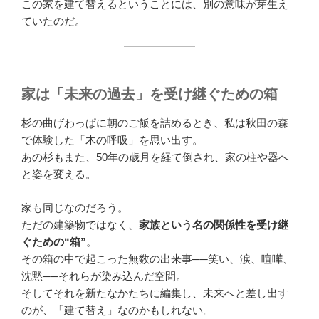
この家を建て替えるということには、別の意味が芽生え
ていたのだ。
家は「未来の過去」を受け継ぐための箱
杉の曲げわっぱに朝のご飯を詰めるとき、私は秋田の森
で体験した「木の呼吸」を思い出す。
あの杉もまた、50年の歳月を経て倒され、家の柱や器へ
と姿を変える。
家も同じなのだろう。
ただの建築物ではなく、
家族という名の関係性を受け継
ぐための“箱”
。
その箱の中で起こった無数の出来事──笑い、涙、喧嘩、
沈黙──それらが染み込んだ空間。
そしてそれを新たなかたちに編集し、未来へと差し出す
のが、「建て替え」なのかもしれない。