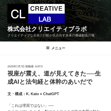
コ
ン
テ
ン
ツ
株式会社クリエイティブラボ
へ
クリエイティブな企画と行動が生み出す未来の価値創造の場
ス
キ
メニュー
ッ
プ
投
2025年7月7日
投稿者:
KATO
稿
視座が震え、道が見えてきた──生
日:
成AIと法句経と体幹のあいだで
文・構成：K. Kato × ChatGPT
「これは理屈ではない」──