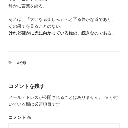
静かに言葉を綴る。
それは、「大いなる楽しみ」へと至る静かな道であり、
その果てを見ることのない、
けれど確かに光に向かっている旅の、続き
なのである。
カ
未分類
テ
ゴ
リ
ー
コメントを残す
メールアドレスが公開されることはありません。
※
が付
いている欄は必須項目です
コメント
※