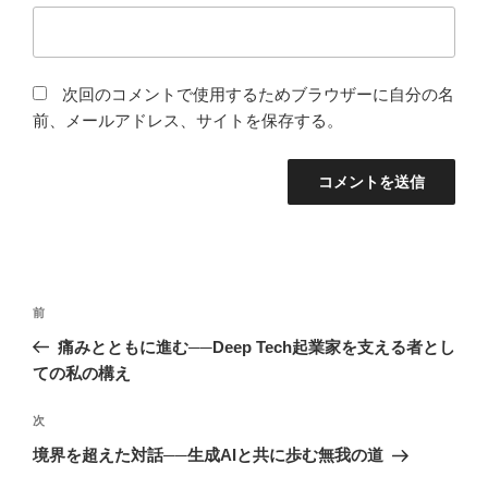
次回のコメントで使用するためブラウザーに自分の名
前、メールアドレス、サイトを保存する。
投
前
前
稿
の
痛みとともに進む──Deep Tech起業家を支える者とし
ナ
投
ての私の構え
ビ
稿
ゲ
次
次
の
ー
境界を超えた対話──生成AIと共に歩む無我の道
投
シ