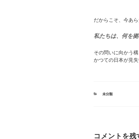
だからこそ、今あら
私たちは、何を拠
その問いに向かう構
かつての日本が見失
カ
未分類
テ
ゴ
リ
ー
コメントを残