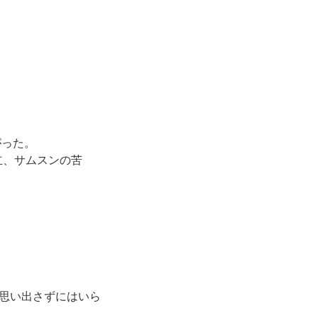
がった。
立、サムスンの苦
思い出さずにはいら