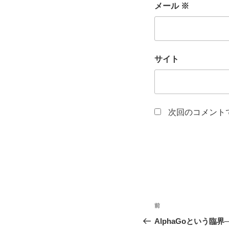
メール
※
サイト
次回のコメント
投
前
前
稿
の
AlphaGoという臨