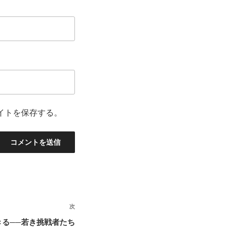
イトを保存する。
次
次
の
る──若き挑戦者たち