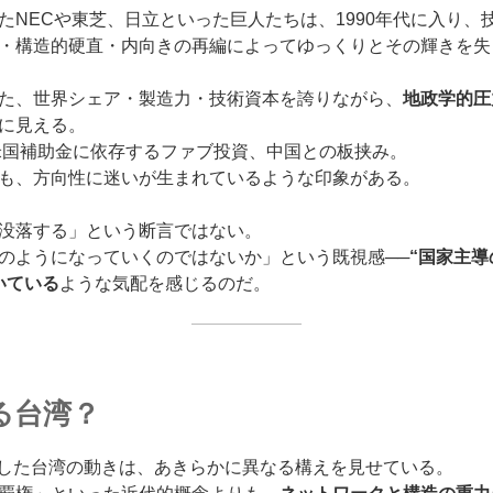
たNECや東芝、日立といった巨人たちは、1990年代に入り、
・構造的硬直・内向きの再編によってゆっくりとその輝きを失
た、世界シェア・製造力・技術資本を誇りながら、
地政学的圧
に見える。
米国補助金に依存するファブ投資、中国との板挟み。
も、方向性に迷いが生まれているような印象がある。
没落する」という断言ではない。
のようになっていくのではないか」という既視感──
“国家主
いている
ような気配を感じるのだ。
る台湾？
とした台湾の動きは、あきらかに異なる構えを見せている。