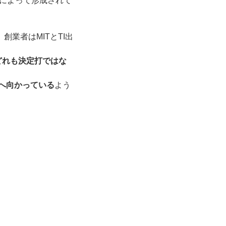
によって形成されて
創業者はMITとTI出
どれも決定打ではな
”へ向かっている
よう