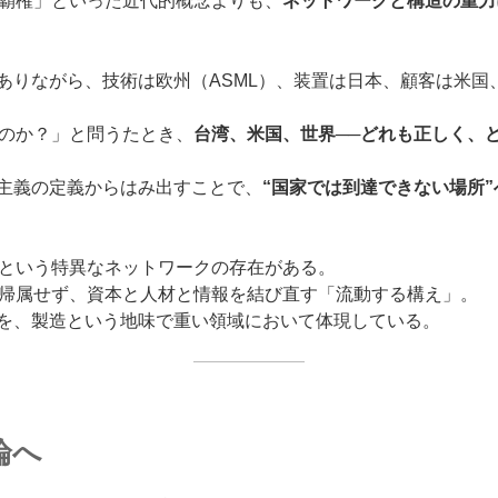
覇権」といった近代的概念よりも、
ネットワークと構造の重力
ありながら、技術は欧州（ASML）、装置は日本、顧客は米国、
のか？」と問うたとき、
台湾、米国、世界──どれも正しく、
家主義の定義からはみ出すことで、
“国家では到達できない場所
という特異なネットワークの存在がある。
帰属せず、資本と人材と情報を結び直す「流動する構え」。
れを、製造という地味で重い領域において体現している。
論へ