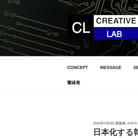
コ
ン
テ
ン
ツ
へ
ス
キ
ッ
CONCEPT
MESSAGE
S
プ
響縁庵
投
2025年7月9日
投稿者:
KATO
稿
日本化する
日: