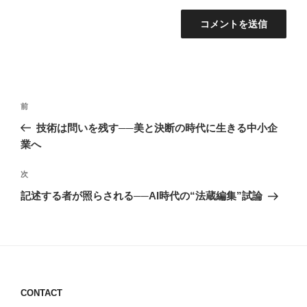
投
前
前
稿
の
技術は問いを残す──美と決断の時代に生きる中小企
ナ
投
業へ
ビ
稿
ゲ
次
次
の
ー
記述する者が照らされる──AI時代の“法蔵編集”試論
投
シ
稿
ョ
ン
CONTACT