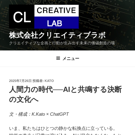
コ
ン
テ
ン
ツ
株式会社クリエイティブラボ
へ
クリエイティブな企画と行動が生み出す未来の価値創造の場
ス
キ
メニュー
ッ
プ
投
2025年7月26日
投稿者:
KATO
稿
人間力の時代──AIと共鳴する決断
日:
の文化へ
文・構成：K.Kato × ChatGPT
いま、私たちはひとつの静かな転換点に立っている。