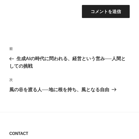
投
前
前
稿
の
生成AIの時代に問われる、経営という営み──人間と
ナ
投
しての挑戦
ビ
稿
ゲ
次
次
の
ー
風の谷を渡る人──地に根を持ち、風となる自由
投
シ
稿
ョ
ン
CONTACT