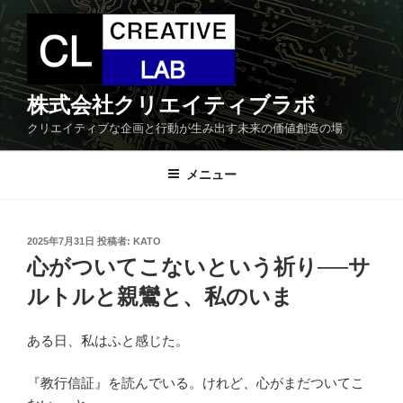
コ
ン
テ
ン
ツ
株式会社クリエイティブラボ
へ
クリエイティブな企画と行動が生み出す未来の価値創造の場
ス
キ
メニュー
ッ
プ
投
2025年7月31日
投稿者:
KATO
稿
心がついてこないという祈り──サ
日:
ルトルと親鸞と、私のいま
ある日、私はふと感じた。
『教行信証』を読んでいる。けれど、心がまだついてこ