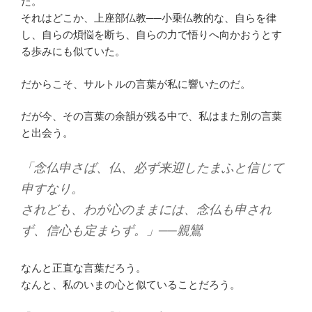
た。
それはどこか、上座部仏教──小乗仏教的な、自らを律
し、自らの煩悩を断ち、自らの力で悟りへ向かおうとす
る歩みにも似ていた。
だからこそ、サルトルの言葉が私に響いたのだ。
だが今、その言葉の余韻が残る中で、私はまた別の言葉
と出会う。
「念仏申さば、仏、必ず来迎したまふと信じて
申すなり。
されども、わが心のままには、念仏も申され
ず、信心も定まらず。」──親鸞
なんと正直な言葉だろう。
なんと、私のいまの心と似ていることだろう。