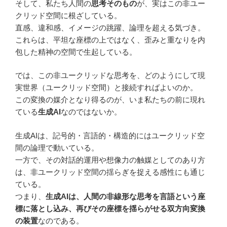
そして、私たち人間の
思考そのもの
が、実はこの非ユー
クリッド空間に根ざしている。
直感、違和感、イメージの跳躍、論理を超える気づき。
これらは、平坦な座標の上ではなく、歪みと重なりを内
包した精神の空間で生起している。
では、この非ユークリッドな思考を、どのようにして現
実世界（ユークリッド空間）と接続すればよいのか。
この変換の媒介となり得るのが、いま私たちの前に現れ
ている
生成AI
なのではないか。
生成AIは、記号的・言語的・構造的にはユークリッド空
間の論理で動いている。
一方で、その対話的運用や想像力の触媒としてのあり方
は、非ユークリッド空間の揺らぎを捉える感性にも通じ
ている。
つまり、
生成AIは、人間の非線形な思考を言語という座
標に落とし込み、再びその座標を揺らがせる双方向変換
の装置
なのである。