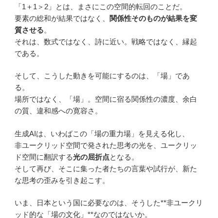
「1＋1＞2」とは、まさにこの空間的転回のことだ。
要素の総和が結果ではなく、
関係性そのものが結果を変
質させる
。
それは、数式ではなく、詩に近い。戦略ではなく、縁起
である。
そして、こうした動きを可能にするのは、「場」であ
る。
場所ではなく、「場」。空間に宿る関係性の濃度、余白
の質、違和感への寛容さ。
生成AIは、いわばこの「場の重力場」を見える化し、
非ユークリッド空間で発された思考の光を、ユークリッ
ド空間に翻訳する
光の屈折点
となる。
そして再び、そこに集った者たちの言葉や試行が、新た
な思考の歪みを引き起こす。
いま、日本という国に必要なのは、そうした**非ユークリ
ッド的な「場の文化」**なのではないか。