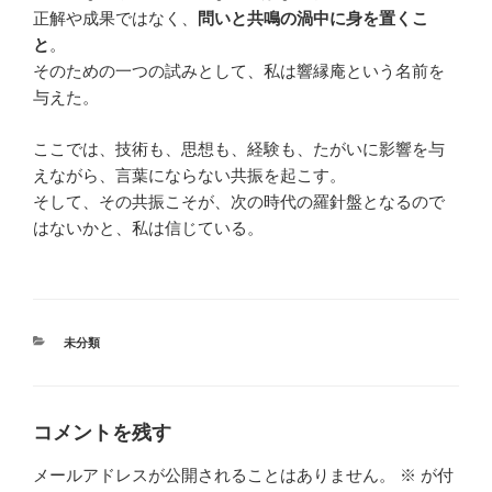
正解や成果ではなく、
問いと共鳴の渦中に身を置くこ
と
。
そのための一つの試みとして、私は響縁庵という名前を
与えた。
ここでは、技術も、思想も、経験も、たがいに影響を与
えながら、言葉にならない共振を起こす。
そして、その共振こそが、次の時代の羅針盤となるので
はないかと、私は信じている。
カ
未分類
テ
ゴ
リ
ー
コメントを残す
メールアドレスが公開されることはありません。
※
が付