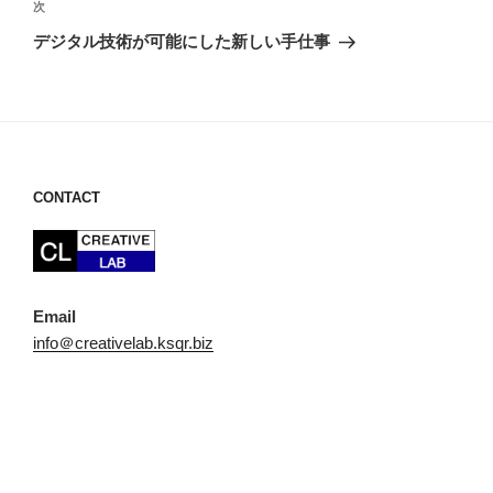
ビ
稿
次
次
ゲ
の
デジタル技術が可能にした新しい手仕事
投
ー
稿
シ
ョ
ン
CONTACT
Email
info＠creativelab.ksqr.biz