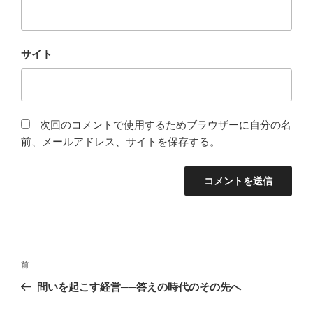
サイト
次回のコメントで使用するためブラウザーに自分の名
前、メールアドレス、サイトを保存する。
投
前
前
稿
の
問いを起こす経営──答えの時代のその先へ
ナ
投