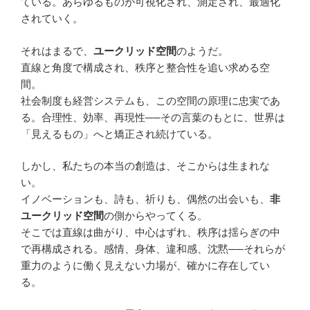
ている。あらゆるものが可視化され、測定され、最適化
されていく。
それはまるで、
ユークリッド空間
のようだ。
直線と角度で構成され、秩序と整合性を追い求める空
間。
社会制度も経営システムも、この空間の原理に忠実であ
る。合理性、効率、再現性──その言葉のもとに、世界は
「見えるもの」へと矯正され続けている。
しかし、私たちの本当の創造は、そこからは生まれな
い。
イノベーションも、詩も、祈りも、偶然の出会いも、
非
ユークリッド空間
の側からやってくる。
そこでは直線は曲がり、中心はずれ、秩序は揺らぎの中
で再構成される。感情、身体、違和感、沈黙──それらが
重力のように働く見えない力場が、確かに存在してい
る。