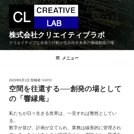
コ
ン
テ
ン
ツ
株式会社クリエイティブラボ
へ
クリエイティブな企画と行動が生み出す未来の価値創造の場
ス
キ
メニュー
ッ
プ
投
2025年8月1日
投稿者:
KATO
稿
空間を往還する──創発の場として
日:
の「響縁庵」
私たちが日々生きる世界は、一見すれば整然としてい
る。
数字が並び、計画が立てられ、業務は線形的に管理され