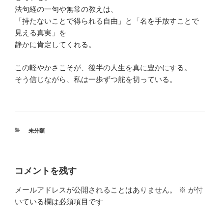
法句経の一句や無常の教えは、
「持たないことで得られる自由」と「名を手放すことで
見える真実」を
静かに肯定してくれる。
この軽やかさこそが、後半の人生を真に豊かにする。
そう信じながら、私は一歩ずつ舵を切っている。
カ
未分類
テ
ゴ
リ
ー
コメントを残す
メールアドレスが公開されることはありません。
※
が付
いている欄は必須項目です