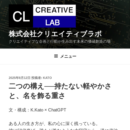
コ
ン
テ
ン
ツ
株式会社クリエイティブラボ
へ
クリエイティブな企画と行動が生み出す未来の価値創造の場
ス
キ
メニュー
ッ
プ
投
2025年8月12日
投稿者:
KATO
稿
二つの構え──持たない軽やかさ
日:
と、名を飾る重さ
文・構成：K.Kato × ChatGPT
ある人の生き方が、私の心に深く残っている。