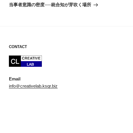
の
ー
当事者意識の密度──統合知が芽吹く場所
投
シ
稿
ョ
ン
CONTACT
Email
info＠creativelab.ksqr.biz