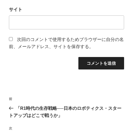
サイト
次回のコメントで使用するためブラウザーに自分の名
前、メールアドレス、サイトを保存する。
投
前
前
稿
の
「R1時代の生存戦略──日本のロボティクス・スター
ナ
投
トアップはどこで戦うか」
ビ
稿
ゲ
次
次