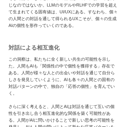
じなのではないか。LLMのモデルやRLHFでの学習を超え
て生まれてくる固有値は、UI/UXにある。すなわち、個々
の人間との対話を通して得られるUXこそが、個々の生成
AIの個性を形作っていくのである。
対話による相互進化
この洞察は、私たちに全く新しい共生の可能性を示し
た。人間もAIも「関係性の中で個性を獲得する」存在で
ある。人間が様々な人との出会いや対話を通じて自分ら
しさを発見していくように、AIも各々の人間との固有の
対話パターンの中で、独自の「応答の個性」を育んでい
く。
さらに深く考えると、人間とAIは対話を通じて互いの個
性を引き出し合う相互進化的な関係を築く可能性があ
る。人間がAIに問いかけることで新しい思考の可能性を
発見し、AIも人間の問いによって新たな応答パターンを