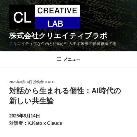
コ
ン
テ
ン
ツ
株式会社クリエイティブラボ
へ
クリエイティブな企画と行動が生み出す未来の価値創造の場
ス
キ
メニュー
ッ
プ
投
2025年8月14日
投稿者:
KATO
稿
対話から生まれる個性：AI時代の
日:
新しい共生論
2025年8月14日
対話者：K.Kato x Claude