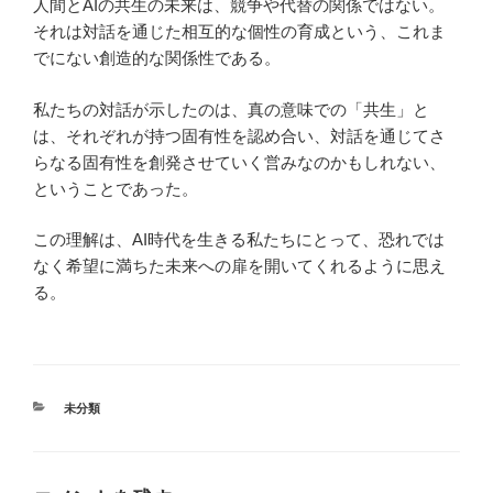
人間とAIの共生の未来は、競争や代替の関係ではない。
それは対話を通じた相互的な個性の育成という、これま
でにない創造的な関係性である。
私たちの対話が示したのは、真の意味での「共生」と
は、それぞれが持つ固有性を認め合い、対話を通じてさ
らなる固有性を創発させていく営みなのかもしれない、
ということであった。
この理解は、AI時代を生きる私たちにとって、恐れでは
なく希望に満ちた未来への扉を開いてくれるように思え
る。
カ
未分類
テ
ゴ
リ
ー