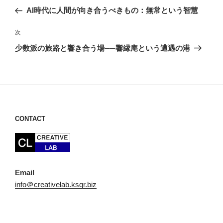
稿
の
AI時代に人間が向き合うべきもの：無常という智慧
ナ
投
ビ
稿
次
次
ゲ
の
少数派の旅路と響き合う場──響縁庵という遭遇の港
投
ー
稿
シ
ョ
ン
CONTACT
Email
info＠creativelab.ksqr.biz