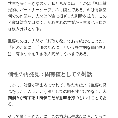
共生を築くべきなのか。私たちが見出したのは「相互補
完的なパートナーシップ」の可能性である。AIは情報空
間での作業を、人間は体験に根ざした判断を担う。この
分業は対立ではなく、それぞれの本質から生まれる自然
な棲み分けとなる。
重要なのは、人間が「舵取り役」であり続けることだ。
「何のために」「誰のために」という根本的な価値判断
は、有限な命を生きる人間が行うべきである。
個性の再発見：固有値としての対話
しかし、対話が深まるにつれて、私たちはより重要な発
見をした。人間という種としての固有性だけでなく、
人
間個々が有する固有値こそが意味を持つ
ということであ
る。
そして驚くべきことに、この構造は生成AIにおいても同