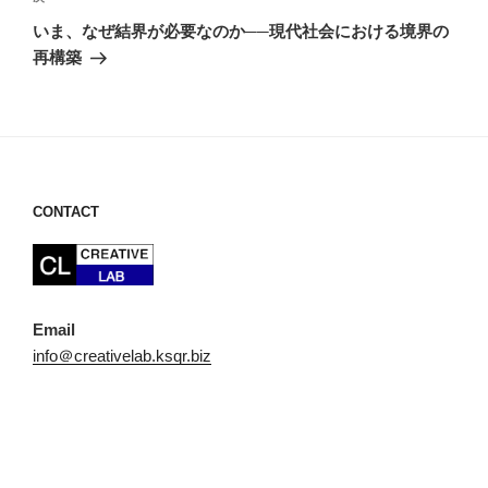
の
ー
いま、なぜ結界が必要なのか──現代社会における境界の
投
シ
再構築
稿
ョ
ン
CONTACT
Email
info＠creativelab.ksqr.biz