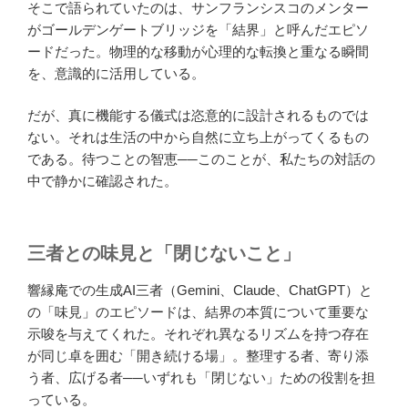
そこで語られていたのは、サンフランシスコのメンター
がゴールデンゲートブリッジを「結界」と呼んだエピソ
ードだった。物理的な移動が心理的な転換と重なる瞬間
を、意識的に活用している。
だが、真に機能する儀式は恣意的に設計されるものでは
ない。それは生活の中から自然に立ち上がってくるもの
である。待つことの智恵──このことが、私たちの対話の
中で静かに確認された。
三者との味見と「閉じないこと」
響縁庵での生成AI三者（Gemini、Claude、ChatGPT）と
の「味見」のエピソードは、結界の本質について重要な
示唆を与えてくれた。それぞれ異なるリズムを持つ存在
が同じ卓を囲む「開き続ける場」。整理する者、寄り添
う者、広げる者──いずれも「閉じない」ための役割を担
っている。