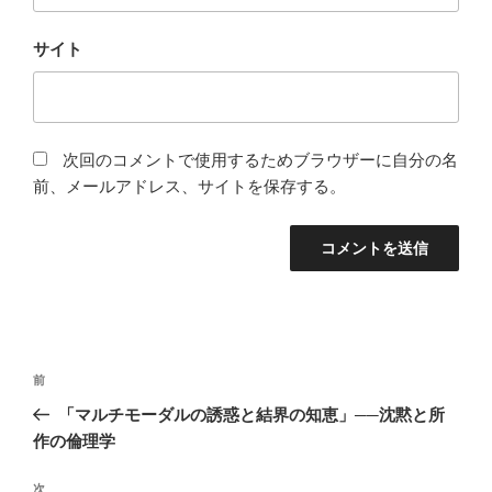
サイト
次回のコメントで使用するためブラウザーに自分の名
前、メールアドレス、サイトを保存する。
投
前
前
稿
の
「マルチモーダルの誘惑と結界の知恵」──沈黙と所
ナ
投
作の倫理学
ビ
稿
ゲ
次
次