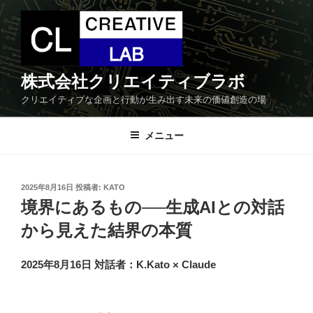
コ
ン
テ
ン
ツ
株式会社クリエイティブラボ
へ
クリエイティブな企画と行動が生み出す未来の価値創造の場
ス
キ
メニュー
ッ
プ
投
2025年8月16日
投稿者:
KATO
稿
境界にあるもの──生成AIとの対話
日:
から見えた結界の本質
2025年8月16日
対話者：K.Kato × Claude