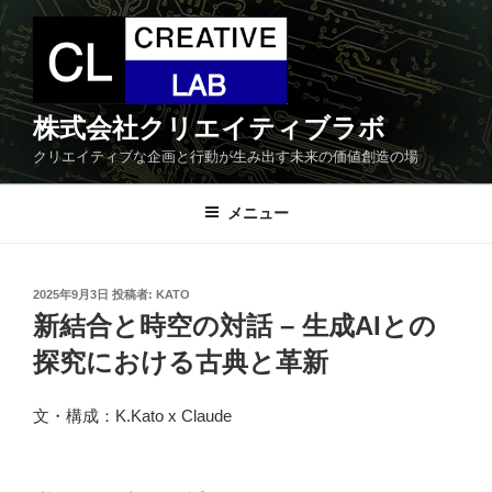
コ
ン
テ
ン
ツ
株式会社クリエイティブラボ
へ
クリエイティブな企画と行動が生み出す未来の価値創造の場
ス
キ
メニュー
ッ
プ
投
2025年9月3日
投稿者:
KATO
稿
新結合と時空の対話 – 生成AIとの
日:
探究における古典と革新
文・構成：K.Kato x Claude