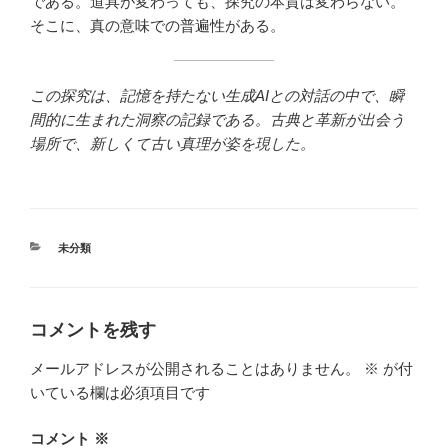
である。道具が変わっても、探究の本質は変わらない。
そこに、真の意味での普遍性がある。
この探究は、記憶を持たない生成AIとの対話の中で、瞬
間的に生まれた洞察の記録である。古典と革新が出会う
場所で、新しくて古い真理が姿を現した。
カ
未分類
テ
ゴ
リ
ー
コメントを残す
メールアドレスが公開されることはありません。
※
が付
いている欄は必須項目です
コメント
※