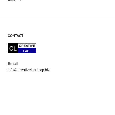
稿
シ
ョ
ン
CONTACT
Email
info＠creativelab.ksqr.biz