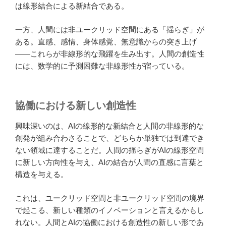
は線形結合による新結合である。
一方、人間には非ユークリッド空間にある「揺らぎ」が
ある。直感、感情、身体感覚、無意識からの突き上げ
——これらが非線形的な飛躍を生み出す。人間の創造性
には、数学的に予測困難な非線形性が宿っている。
協働における新しい創造性
興味深いのは、AIの線形的な新結合と人間の非線形的な
創発が組み合わさることで、どちらか単独では到達でき
ない領域に達することだ。人間の揺らぎがAIの線形空間
に新しい方向性を与え、AIの結合が人間の直感に言葉と
構造を与える。
これは、ユークリッド空間と非ユークリッド空間の境界
で起こる、新しい種類のイノベーションと言えるかもし
れない。人間とAIの協働における創造性の新しい形であ