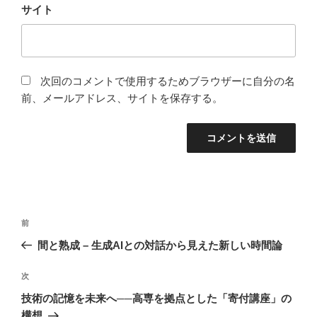
サイト
次回のコメントで使用するためブラウザーに自分の名
前、メールアドレス、サイトを保存する。
投
前
前
稿
の
間と熟成 – 生成AIとの対話から見えた新しい時間論
ナ
投
ビ
稿
次
次
ゲ
の
技術の記憶を未来へ──高専を拠点とした「寄付講座」の
投
ー
構想