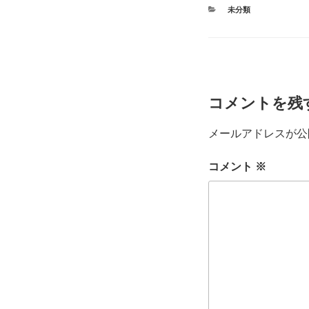
カ
未分類
テ
ゴ
リ
ー
コメントを残
メールアドレスが公
コメント
※