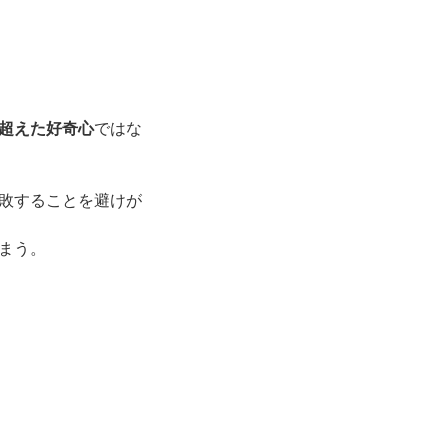
超えた好奇心
ではな
敗することを避けが
まう。