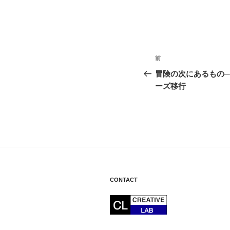
投
前
前
稿
の
冒険の次にあるもの─
投
ーズ移行
ナ
稿
ビ
ゲ
ー
シ
ョ
CONTACT
ン