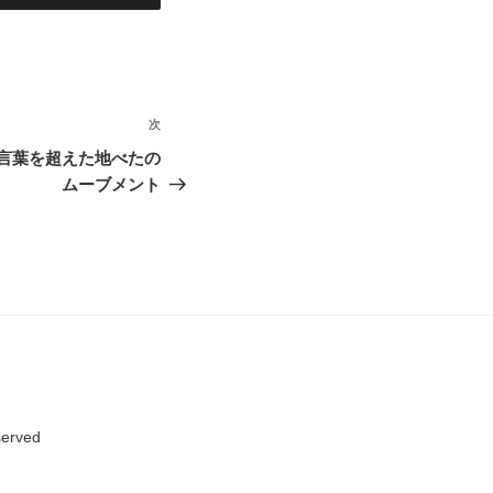
次
次
の
─言葉を超えた地べたの
投
ムーブメント
稿
served