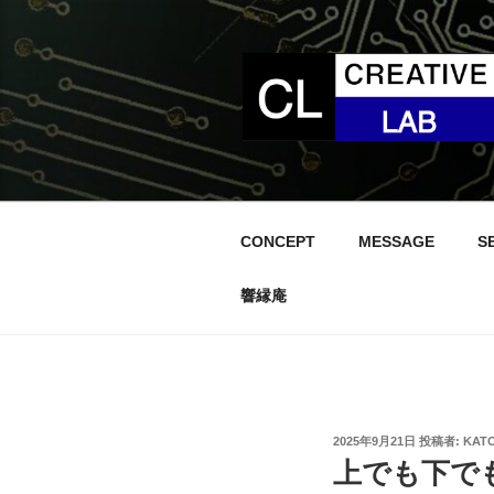
コ
ン
テ
ン
ツ
へ
ス
キ
ッ
CONCEPT
MESSAGE
S
プ
響縁庵
投
2025年9月21日
投稿者:
KAT
稿
上でも下で
日: