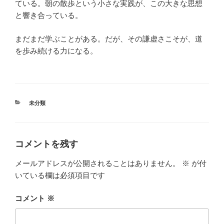
ている。朝の散歩という小さな実践が、この大きな思想
と響き合っている。
まだまだ学ぶことがある。だが、その謙虚さこそが、道
を歩み続ける力になる。
カ
未分類
テ
ゴ
リ
ー
コメントを残す
メールアドレスが公開されることはありません。
※
が付
いている欄は必須項目です
コメント
※