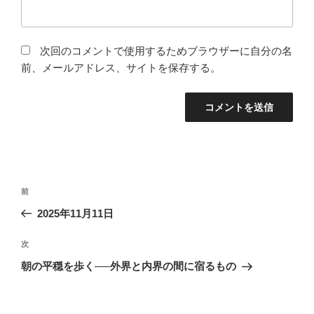
次回のコメントで使用するためブラウザーに自分の名
前、メールアドレス、サイトを保存する。
投
前
前
稿
の
2025年11月11日
ナ
投
ビ
稿
次
次
ゲ
の
朝の平穏を歩く──外界と内界の間に宿るもの
投
ー
稿
シ