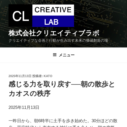
コ
ン
テ
ン
ツ
株式会社クリエイティブラボ
へ
クリエイティブな企画と行動が生み出す未来の価値創造の場
ス
キ
メニュー
ッ
プ
投
2025年11月13日
投稿者:
KATO
稿
感じる力を取り戻す──朝の散歩と
日:
カオスの秩序
2025年11月13日
一昨日から、朝6時半に土手を歩き始めた。30分ほどの散