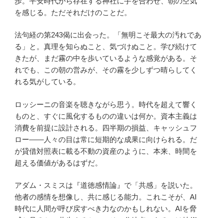
歩。平安時代から存在する神社に手を合わせ、朝の空気
を感じる。ただそれだけのことだ。
法句経の第243偈に出会った。「無明こそ最大の汚れであ
る」と。真理を知らぬこと、気づけぬこと。学び続けて
きたが、まだ霧の中を歩いているような感覚がある。そ
れでも、この朝の営みが、その霧を少しずつ晴らしてく
れる気がしている。
ロッシーニの音楽を聴きながら思う。時代を超えて響く
ものと、すぐに風化するものの違いは何か。資本主義は
消費を前提に設計される。四半期の損益、キャッシュフ
ロー——人々の目は常に短期的な成果に向けられる。だ
が貸借対照表に載る不動の資産のように、本来、時間を
超える価値があるはずだ。
アダム・スミスは『道徳感情論』で「共感」を説いた。
他者の感情を想像し、共に感じる能力。これこそが、AI
時代に人間が呼び戻すべき力なのかもしれない。AIを脅