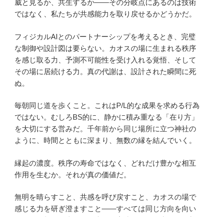
威と見るか、共生するか——その分岐点にあるのは技術
ではなく、私たちが共感能力を取り戻せるかどうかだ。
フィジカルAIとのパートナーシップを考えるとき、完璧
な制御や設計図は要らない。カオスの場に生まれる秩序
を感じ取る力、予測不可能性を受け入れる覚悟、そして
その場に居続ける力。真の代謝は、設計された瞬間に死
ぬ。
毎朝同じ道を歩くこと。これはP/L的な成果を求める行為
ではない。むしろBS的に、静かに積み重なる「在り方」
を大切にする営みだ。千年前から同じ場所に立つ神社の
ように、時間とともに深まり、無数の縁を結んでいく。
縁起の濃度。秩序の寿命ではなく、どれだけ豊かな相互
作用を生むか。それが真の価値だ。
無明を晴らすこと、共感を呼び戻すこと、カオスの場で
感じる力を研ぎ澄ますこと——すべては同じ方向を向い