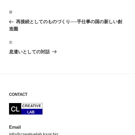
投
前
前
稿
の
再接続としてのものづくり──手仕事の国の新しい創
ナ
投
造圏
ビ
稿
ゲ
次
次
の
ー
息遣いとしての対話
投
シ
稿
ョ
ン
CONTACT
Email
info＠creativelab.ksqr.biz