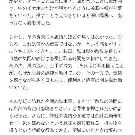
が滑り、ケースごと足元に落下。運が悪いことに蓋が開
き、中のイヤホンだけが弾かれるように谷底へ転がり落
ちていった。探すことさえできないほど深い場所へ、あ
っけなく姿を消した。
しかし、その喪失に不思議なほどの焦りはなかった。む
しろ「これは何かの伝言ではないか」という感覚がすぐ
に立ち上がってきた。ここ数日、私は朝の散歩を通じて
自然の気配や静けさを受け取る時間を大切にしてきた。
鳥の声、風の流れ、土手の冷気──それらに耳を開くこと
が、なぜか心身の調律を助けていた。その一方で、音楽
を聴きながら歩く日もあり、便利さと静寂の間を揺れ動
いていた。
そんな折に訪れた今朝の出来事。まるで「散歩の時間に
は自然の音だけを聴きなさい」と背中を押されたかのよ
うだった。さらに、神社の境内や参道では余計な動作を
せず、気を緩めないという意味も感じ取れる。持ち物を
扱うという些細な行為でさえ、聖域にいるときは慎むべ