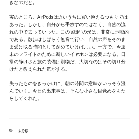
きなのだと。
実のところ、AirPodsは近いうちに買い換えるつもりでは
あった。しかし、自分から手放すのではなく、自然の流
れの中で去っていった。この“縁起”の形は、非常に示唆的
である。散歩はしばらく無音で行い、自然の声をそのま
ま受け取る時間として深めていけばよい。一方で、今週
末のフライトのために新しいイヤホンは必要になる。日
常の静けさと旅の装備は別物だ。大切なのはその切り分
けだと教えられた気がする。
失ったものをきっかけに、朝の時間の意味がいっそう澄
んでいく。今日の出来事は、そんな小さな目覚めをもた
らしてくれた。
カ
未分類
テ