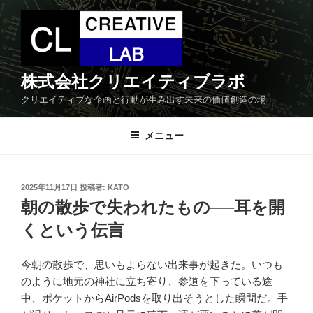
コ
ン
テ
ン
ツ
株式会社クリエイティブラボ
へ
クリエイティブな企画と行動が生み出す未来の価値創造の場
ス
キ
メニュー
ッ
プ
投
2025年11月17日
投稿者:
KATO
稿
朝の散歩で失われたもの──耳を開
日:
くという伝言
今朝の散歩で、思いもよらない出来事が起きた。いつも
のように地元の神社に立ち寄り、参道を下っている途
中、ポケットからAirPodsを取り出そうとした瞬間だ。手