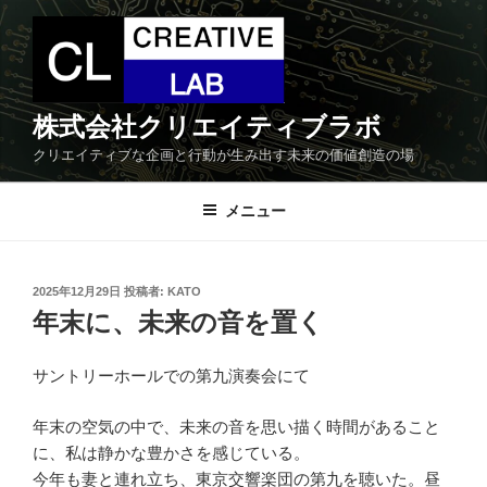
コ
ン
テ
ン
ツ
株式会社クリエイティブラボ
へ
クリエイティブな企画と行動が生み出す未来の価値創造の場
ス
キ
メニュー
ッ
プ
投
2025年12月29日
投稿者:
KATO
稿
年末に、未来の音を置く
日:
サントリーホールでの第九演奏会にて
年末の空気の中で、未来の音を思い描く時間があること
に、私は静かな豊かさを感じている。
今年も妻と連れ立ち、東京交響楽団の第九を聴いた。昼