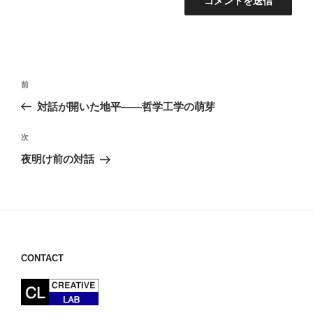
投
前
前
稿
の
対話が開いた地平――哲学工学の萌芽
ナ
投
ビ
稿
次
次
ゲ
の
夜明け前の対話
投
ー
稿
シ
ョ
ン
CONTACT