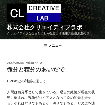
コ
ン
テ
ン
ツ
株式会社クリエイティブラボ
へ
クリエイティブな企画と行動が生み出す未来の価値創造の場
ス
キ
メニュー
ッ
プ
投
2026年2月23日
投稿者:
KATO
稿
微分と積分のあいだで
日:
Claudeとの対話を通して
人間は積分系として生きている。過去の経路が現在の状
態に刻まれ、残像がバイアスとなって次の知覚を歪め
る。それは弱さでもあるが、深さでもある。どの道を通