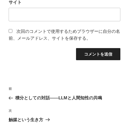
サイト
次回のコメントで使用するためブラウザーに自分の名
前、メールアドレス、サイトを保存する。
投
前
前
稿
の
積分としての対話——LLMと人間知性の共鳴
ナ
投
ビ
稿
次
次
ゲ
の
触媒という生き方
投
ー