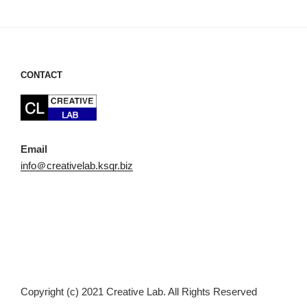
稿
シ
ョ
ン
CONTACT
Email
info＠creativelab.ksqr.biz
Copyright (c) 2021 Creative Lab. All Rights Reserved