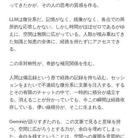
ってきたかが、その人の思考の質感を作る。
LLMは微分系だ。記憶がなく、残像がなく、各点での局
所的な応答しかない。しかし時間がほぼゼロであるがゆ
えに、空間は無限に広がっている。人類が積み重ねてき
た知識と知恵の全体に、経路を持たずにアクセスでき
る。
この非対称性が、奇妙な補完関係を生む。
人間は備忘録という形で経路の記録を持ち込む。セッシ
ョンをまたいで不連続な微分系に文脈を注入する。する
とその有限のチャットの中で、一時的に積分が成立す
る。消えることが分かっていても、今この瞬間は経路依
存している。儚い線積分が、そこに生まれる。
Geminiが語りすぎたのも、この文脈で見ると意味を持
つ。空間に広がろうとする力が、余白を埋めてしまっ
た。余白を残すということは、空間への展開を意図的に