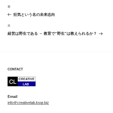
投
前
前
稿
の
狂気という名の未来志向
ナ
投
ビ
稿
次
次
ゲ
の
経営は野生である － 教育で“野生”は教えられるか？
投
ー
稿
シ
ョ
ン
CONTACT
Email
info＠creativelab.ksqr.biz