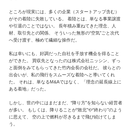
ところが現実には、多くの企業（スタートアップ含む）
がその着陸に失敗している。 着陸とは、単なる事業譲渡
や引退のことではない。 長年積み重ねてきた理念、人
材、取引先との関係、 そういった無形の“空気”ごと次代
へ受け渡す、極めて繊細な操作だ。
私は幸いにも、好調だった自社を手放す機会を得ること
ができた。 買収先となったのは株式会社ニッシン、ずっ
と面倒をみてもらってきた竹内会長の会社だ。 彼らとの
出会いが、私の飛行をスムーズな着陸へと導いてくれ
た。 それは、単なるM&Aではなく、「理念の延長線上に
ある着地」だった。
しかし、世の中にはまだまだ、“降り方”を知らない経営者
が多い。 もしくは、降りることが“敗北”や“終わり”のよう
に思えて、 空の上で燃料が尽きるまで飛び続けてしま
う。