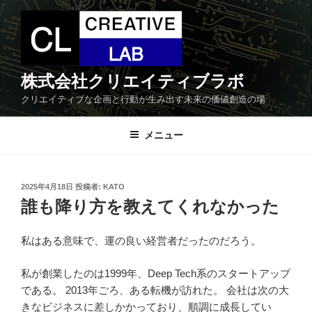
コ
ン
テ
ン
ツ
株式会社クリエイティブラボ
へ
クリエイティブな企画と行動が生み出す未来の価値創造の場
ス
キ
メニュー
ッ
プ
投
2025年4月18日
投稿者:
KATO
稿
誰も降り方を教えてくれなかった
日:
私はある意味で、運の良い経営者だったのだろう。
私が創業したのは1999年、Deep Tech系のスタートアップ
である。 2013年ごろ、ある転機が訪れた。 会社は次の大
きなビジネスに差しかかっており、順調に成長してい