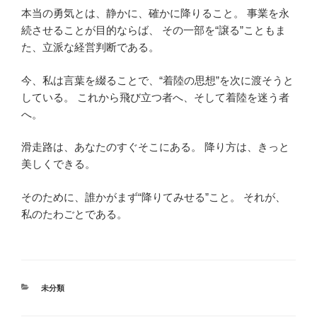
本当の勇気とは、静かに、確かに降りること。 事業を永
続させることが目的ならば、 その一部を“譲る”こともま
た、立派な経営判断である。
今、私は言葉を綴ることで、“着陸の思想”を次に渡そうと
している。 これから飛び立つ者へ、そして着陸を迷う者
へ。
滑走路は、あなたのすぐそこにある。 降り方は、きっと
美しくできる。
そのために、誰かがまず“降りてみせる”こと。 それが、
私のたわごとである。
カ
未分類
テ
ゴ