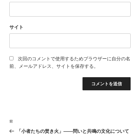
サイト
次回のコメントで使用するためブラウザーに自分の名
前、メールアドレス、サイトを保存する。
投
前
前
稿
の
「小者たちの焚き火」——問いと共鳴の文化について
ナ
投