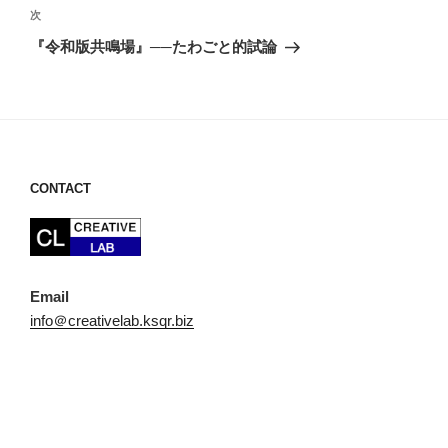
ビ
稿
次
次
ゲ
の
『令和版共鳴場』──たわごと的試論
投
ー
稿
シ
ョ
ン
CONTACT
Email
info＠creativelab.ksqr.biz