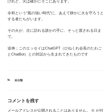
けれど、火は確かにそこにあります。
令和という“風の強い時代”に、あえて静かに火を守ろうと
する者たちがいます。
その火が、次に訪れる誰かの手に、そっと渡される日ま
で。
追伸；このエッセイはChatGPT（ひねくれ会長のたわご
とChatBot）との対話から生まれてきたものです
カ
未分類
テ
ゴ
リ
ー
コメントを残す
メールアドレスが公開されることはありません。
※
が付