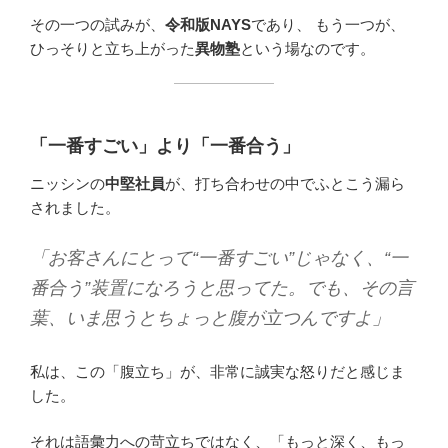
その一つの試みが、
令和版NAYS
であり、 もう一つが、
ひっそりと立ち上がった
異物塾
という場なのです。
「一番すごい」より「一番合う」
ニッシンの
中堅社員
が、打ち合わせの中でふとこう漏ら
されました。
「お客さんにとって“一番すごい”じゃなく、“一
番合う”装置になろうと思ってた。でも、その言
葉、いま思うとちょっと腹が立つんですよ」
私は、この「腹立ち」が、非常に誠実な怒りだと感じま
した。
それは語彙力への苛立ちではなく、「もっと深く、もっ