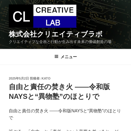
コ
ン
テ
ン
ツ
株式会社クリエイティブラボ
へ
クリエイティブな企画と行動が生み出す未来の価値創造の場
ス
キ
メニュー
ッ
プ
投
2025年5月2日
投稿者:
KATO
稿
自由と責任の焚き火 ——令和版
日:
NAYSと“異物塾”のほとりで
自由と責任の焚き火 ——令和版NAYSと“異物塾”のほとり
で