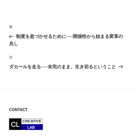
投
前
前
稿
の
制度を息づかせるために──関係性から始まる変革の
ナ
投
兆し
ビ
稿
ゲ
次
次
の
ー
ダカールを走る──未完のまま、生き切るということ
投
シ
稿
ョ
ン
CONTACT