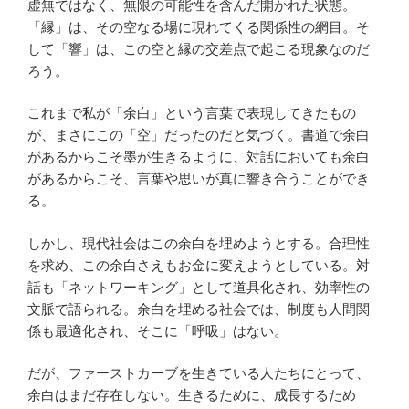
虚無ではなく、無限の可能性を含んだ開かれた状態。
「縁」は、その空なる場に現れてくる関係性の網目。そ
して「響」は、この空と縁の交差点で起こる現象なのだ
ろう。
これまで私が「余白」という言葉で表現してきたもの
が、まさにこの「空」だったのだと気づく。書道で余白
があるからこそ墨が生きるように、対話においても余白
があるからこそ、言葉や思いが真に響き合うことができ
る。
しかし、現代社会はこの余白を埋めようとする。合理性
を求め、この余白さえもお金に変えようとしている。対
話も「ネットワーキング」として道具化され、効率性の
文脈で語られる。余白を埋める社会では、制度も人間関
係も最適化され、そこに「呼吸」はない。
だが、ファーストカーブを生きている人たちにとって、
余白はまだ存在しない。生きるために、成長するため