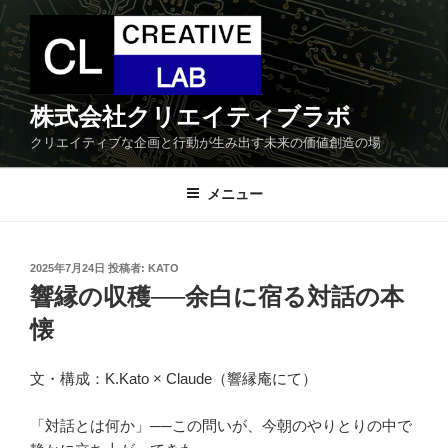
コ
ン
テ
ン
ツ
株式会社クリエイティブラボ
へ
クリエイティブな企画と行動が生み出す未来の価値創造の場
ス
キ
メニュー
ッ
プ
投
2025年7月24日
投稿者:
KATO
稿
響縁の収穫──余白に宿る対話の本
日:
懐
文・構成：K.Kato × Claude（響縁庵にて）
「対話とは何か」──この問いが、今朝のやりとりの中で