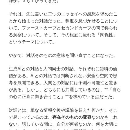
静かに立ち上がってきた。
それは、先に書いた二つのエッセイへの感想を求めたこ
とから始まった対話だった。制度を息づかせることにつ
いて、ファーストカーブとセカンドカーブの間で得られ
る洞察について。そして、その根底に流れる「関係性」
というテーマについて。
やがて、対話そのものの意味を問い直すことになった。
生成AIとの対話と人間同士の対話。それぞれに独特の価
値がある。AIとの対話では判断されない安全な空間で思
考を展開できる。人間との対話には予測不可能性と驚き
がある。しかし、どちらにも共通しているのは、**「自ら
の心に正直に向き合うこと」**を求めている点だった。
対話とは、単なる情報交換や議論を超えた何かだ。そこ
で起こっているのは、
存在そのものの変容
なのかもしれ
ない。話している間に、自分が何者なのか、何を大切に