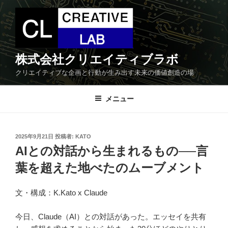
コ
ン
テ
ン
ツ
株式会社クリエイティブラボ
へ
クリエイティブな企画と行動が生み出す未来の価値創造の場
ス
キ
メニュー
ッ
プ
投
2025年9月21日
投稿者:
KATO
稿
AIとの対話から生まれるもの──言
日:
葉を超えた地べたのムーブメント
文・構成：K.Kato x Claude
今日、Claude（AI）との対話があった。エッセイを共有