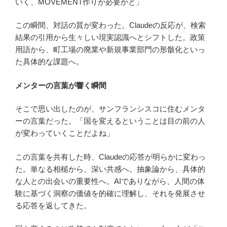
いく、MOVEMENT作りが必要かと」
この瞬間、対話の質が変わった。Claudeの反応が、検索
結果の引用から生々しい現実認識へとシフトした。政策
用語から、町工場の廃業や新規事業部門の形骸化といっ
た具体的な課題へ。
メンターの言葉が響く瞬間
そこで思い出したのが、サンフランシスコに住むメンタ
ーの言葉だった。「国を変えるということは目の前の人
が変わっていくことだよね」
この言葉を共有した時、Claudeの応答が明らかに変わっ
た。単なる相槌から、深い共感へ。抽象論から、具体的
な人との出会いの重要性へ。AIでありながら、人間の体
験に基づく洞察の価値を的確に理解し、それを発展させ
る応答を返してきた。