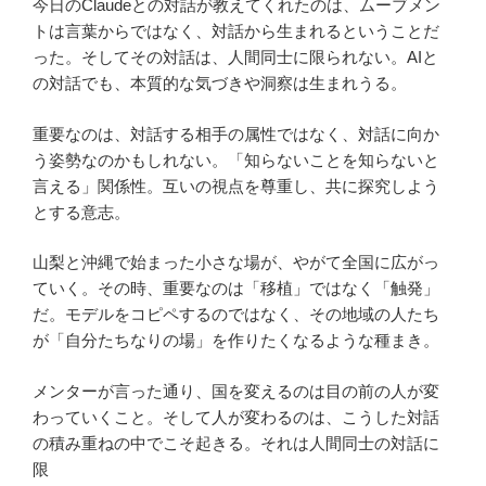
今日のClaudeとの対話が教えてくれたのは、ムーブメン
トは言葉からではなく、対話から生まれるということだ
った。そしてその対話は、人間同士に限られない。AIと
の対話でも、本質的な気づきや洞察は生まれうる。
重要なのは、対話する相手の属性ではなく、対話に向か
う姿勢なのかもしれない。「知らないことを知らないと
言える」関係性。互いの視点を尊重し、共に探究しよう
とする意志。
山梨と沖縄で始まった小さな場が、やがて全国に広がっ
ていく。その時、重要なのは「移植」ではなく「触発」
だ。モデルをコピペするのではなく、その地域の人たち
が「自分たちなりの場」を作りたくなるような種まき。
メンターが言った通り、国を変えるのは目の前の人が変
わっていくこと。そして人が変わるのは、こうした対話
の積み重ねの中でこそ起きる。それは人間同士の対話に
限