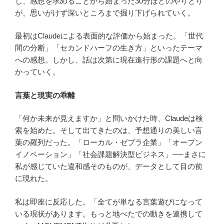
し、感想を求めることから始まった30分ほどのやりとり
が、思いがけず深いところまで掘り下げられていく。
最初はClaudeによる表面的な評価から始まった。「世代
間の分断」「セカンドハーフの生き方」といったテーマ
への感想。しかし、話は次第に現在進行形の課題へと向
かっていく。
言葉と現実の乖離
「何か未来が見えますか」と問いかけた時、Claudeは検
索を始めた。そして出てきたのは、予想通りの美しい言
葉の羅列だった。「ローカル・ゼブラ企業」「オープン
イノベーション」「社会課題解決型ビジネス」──まさに
私が感じていた違和感そのものが、データとして目の前
に現れた。
私は即座に反応した。「全てが単なる言葉遊びになって
いる現状があります。もっと地べたでの動きを連携して