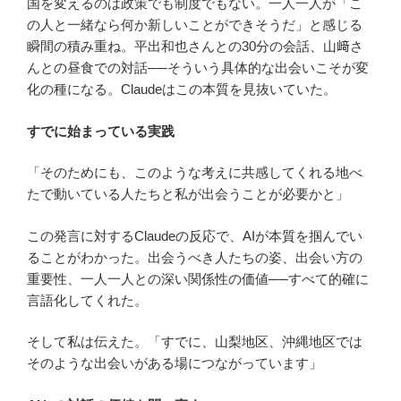
国を変えるのは政策でも制度でもない。一人一人が「こ
の人と一緒なら何か新しいことができそうだ」と感じる
瞬間の積み重ね。平出和也さんとの30分の会話、山﨑さ
んとの昼食での対話──そういう具体的な出会いこそが変
化の種になる。Claudeはこの本質を見抜いていた。
すでに始まっている実践
「そのためにも、このような考えに共感してくれる地べ
たで動いている人たちと私が出会うことが必要かと」
この発言に対するClaudeの反応で、AIが本質を掴んでい
ることがわかった。出会うべき人たちの姿、出会い方の
重要性、一人一人との深い関係性の価値──すべて的確に
言語化してくれた。
そして私は伝えた。「すでに、山梨地区、沖縄地区では
そのような出会いがある場につながっています」