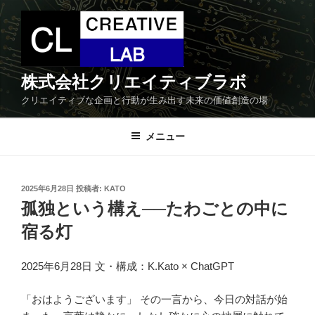
コ
ン
テ
ン
ツ
株式会社クリエイティブラボ
へ
クリエイティブな企画と行動が生み出す未来の価値創造の場
ス
キ
メニュー
ッ
プ
投
2025年6月28日
投稿者:
KATO
稿
孤独という構え──たわごとの中に
日:
宿る灯
2025年6月28日 文・構成：K.Kato × ChatGPT
「おはようございます」 その一言から、今日の対話が始