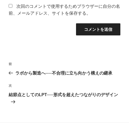
次回のコメントで使用するためブラウザーに自分の名
前、メールアドレス、サイトを保存する。
投
前
前
稿
の
ラボから製造へ──不合理に立ち向かう構えの継承
ナ
投
ビ
稿
次
次
ゲ
の
結節点としてのLPT──形式を超えたつながりのデザイン
投
ー
稿
シ
ョ
ン