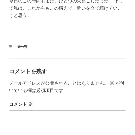
今日のこの時間もまた、ひとつの火起こしだった。 そし
て私は、これからもこの構えで、問いを立て続けていこ
うと思う。
カ
未分類
テ
ゴ
リ
ー
コメントを残す
メールアドレスが公開されることはありません。
※
が付
いている欄は必須項目です
コメント
※