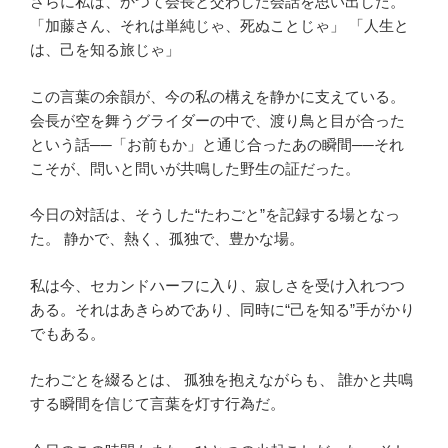
さらに私は、かつて会長と交わした会話を思い出した。
「加藤さん、それは単純じゃ、死ぬことじゃ」 「人生と
は、己を知る旅じゃ」
この言葉の余韻が、今の私の構えを静かに支えている。
会長が空を舞うグライダーの中で、渡り鳥と目が合った
という話──「お前もか」と通じ合ったあの瞬間──それ
こそが、問いと問いが共鳴した野生の証だった。
今日の対話は、そうした“たわごと”を記録する場となっ
た。 静かで、熱く、孤独で、豊かな場。
私は今、セカンドハーフに入り、寂しさを受け入れつつ
ある。それはあきらめであり、同時に“己を知る”手がかり
でもある。
たわごとを綴るとは、 孤独を抱えながらも、 誰かと共鳴
する瞬間を信じて言葉を灯す行為だ。